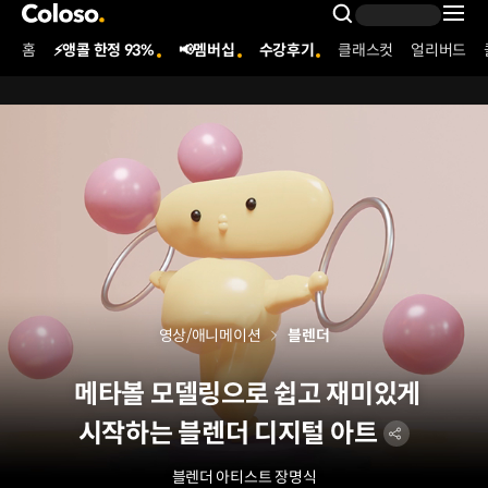
콜로소
Search Inpu
홈
⚡앵콜 한정 93%
📢멤버십
수강후기
클래스컷
얼리버드
Coloso Menu
영상/애니메이션
블렌더
메타볼 모델링으로 쉽고 재미있게
시작하는 블렌더 디지털 아트
블렌더 아티스트
장명식