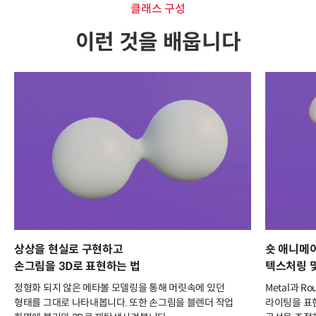
클래스 구성
이런 것을 배웁니다
상상을 현실로 구현하고
숏 애니메
손그림을 3D로 표현하는 법
텍스처링 
정형화 되지 않은 메타볼 모델링을 통해 머릿속에 있던
Metal과 
형태를 그대로 나타내봅니다. 또한 손그림을 블렌더 작업
라이팅을 표현