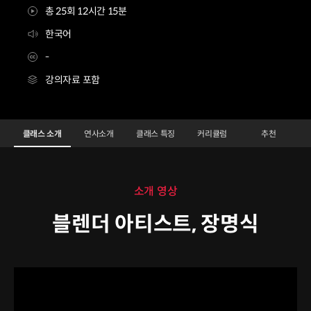
총 25회 12시간 15분
한국어
-
강의자료 포함
블렌더아티스트 장명식
Configuration Information Shortcuts
Details
클래스 소개
연사소개
클래스 특징
커리큘럼
추천
클래스 소개
소개 영상
블렌더 아티스트, 장명식