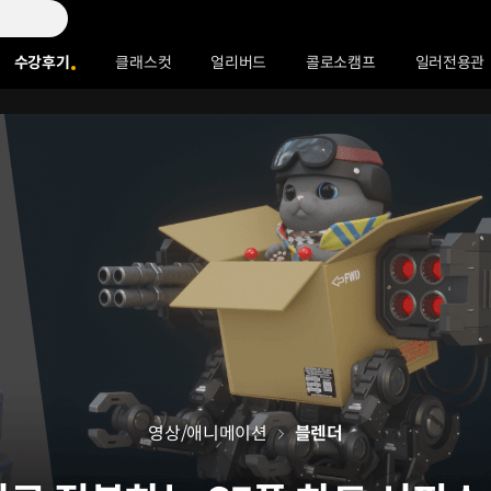
수강후기
클래스컷
얼리버드
콜로소캠프
일러전용관
영상/애니메이션
블렌더