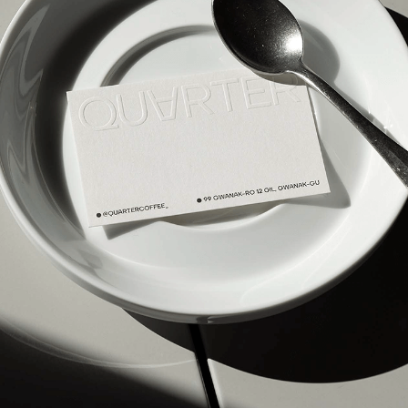
브랜드 디자이너 나하나
현) 프리랜서
전) 모베러웍스 브랜드 디자이너
전) 토스 브랜드 디자이너
전) BAT 브랜드 디자이너
이력 더 보기
EXHIBITION
- wrm 서베이 : N가지의 툴 (2021)
- 전염과 면역: Infection and Immunity (2020)
- 대구단편영화제 DIFF Poster Exhibition (2020)
- Heavy Magazine Pop-Up Exhibition (2020)
- Be There Design Festival : in Hongkong (2019)