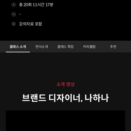
총 20회 11시간 17분
-
강의자료 포함
브랜드 디자이너 나하나
Configuration Information Shortcuts
Details
클래스 소개
연사소개
클래스 특징
커리큘럼
추천
클래스 소개
소개 영상
브랜드 디자이너, 나하나