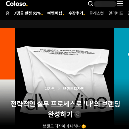
콜로소
Search Inpu
홈
⚡앵콜 한정 93%
📢멤버십
수강후기
클래스컷
얼리버드
Coloso Menu
디자인
브랜드디자인
전략적인 실무 프로세스로 '나'의 브랜딩
완성하기
브랜드 디자이너
나하나