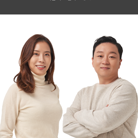
연사소개
타이이펙트 임동혁 대표
현) 타이이펙트 Founder / CEO
이력 더보기
[언론 출연]
올리브TV 수요미식회 출연