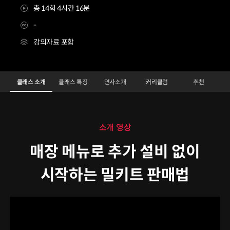
총 14회 4시간 16분
-
강의자료 포함
밀키트 창업 소이연남 김은지, 임동혁
Configuration Information Shortcuts
Details
클래스 소개
클래스 특징
연사소개
커리큘럼
추천
클래스 소개
소개 영상
매장 메뉴로 추가 설비 없이
시작하는 밀키트 판매법