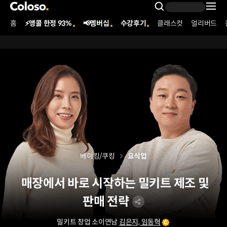
콜로소
Search Inpu
홈
⚡앵콜 한정 93%
📢멤버십
수강후기
클래스컷
얼리버드
Coloso Menu
베이킹/쿠킹
요식업
매장에서 바로 시작하는 밀키트 제조 및
판매 전략
밀키트 창업 소이연남
김은지, 임동혁