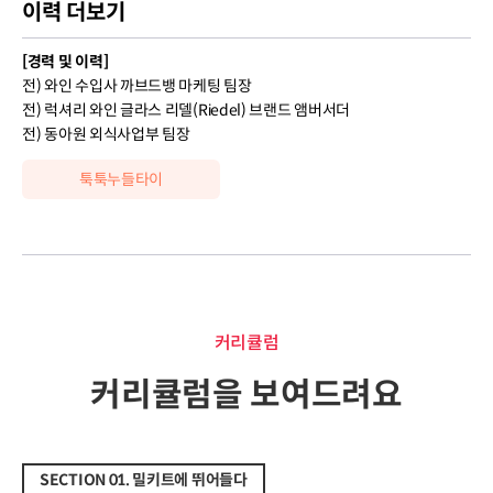
이력 더보기
[경력 및 이력]
전) 와인 수입사 까브드뱅 마케팅 팀장
전) 럭셔리 와인 글라스 리델(Riedel) 브랜드 앰버서더
전) 동아원 외식사업부 팀장
툭툭누들타이
커리큘럼
커리큘럼
커리큘럼을 보여드려요
SECTION 01. 밀키트에 뛰어들다