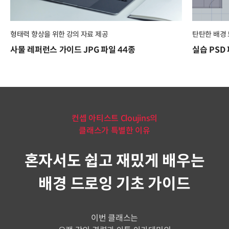
형태력 향상을 위한 강의 자료 제공
탄탄한 배경
사물 레퍼런스 가이드 JPG 파일 44종
실습 PSD
컨셉 아티스트 Cloujins의
클래스가 특별한 이유
혼자서도 쉽고 재밌게 배우는
배경 드로잉 기초 가이드
이번 클래스는