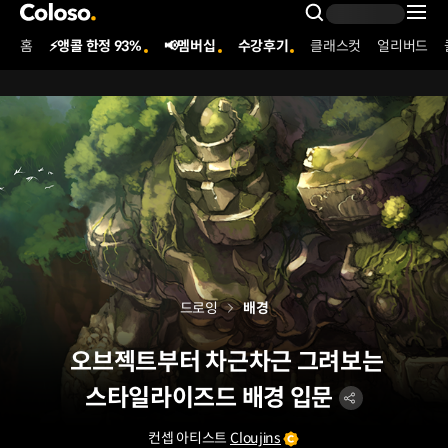
콜로소
Search Inpu
홈
⚡앵콜 한정 93%
📢멤버십
수강후기
클래스컷
얼리버드
Coloso Menu
드로잉
배경
오브젝트부터 차근차근 그려보는
스타일라이즈드 배경 입문
컨셉 아티스트
Cloujins