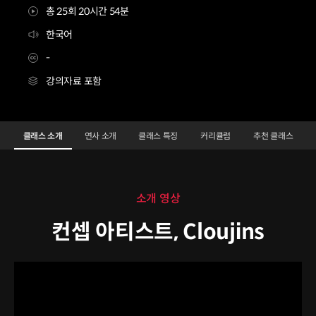
총 25회 20시간 54분
한국어
-
강의자료 포함
컨셉아티스트 Cloujins
Configuration Information Shortcuts
Details
클래스 소개
연사 소개
클래스 특징
커리큘럼
추천 클래스
클래스 소개
소개 영상
컨셉 아티스트, Cloujins