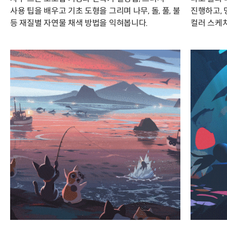
사용 팁을 배우고 기초 도형을 그리며 나무, 돌, 풀, 불
진행하고,
등 재질별 자연물 채색 방법을 익혀봅니다.
컬러 스케