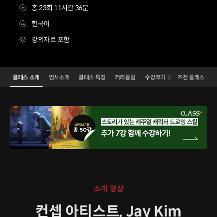
총 23회 11시간 36분
한국어
강의자료 포함
컨셉아티스트 Jay Kim
Configuration Information Shortcuts
Details
클래스 소개
연사소개
클래스 특징
커리큘럼
수강후기
추천 클래스
3
클래스 소개
소개 영상
컨셉 아티스트, Jay Kim