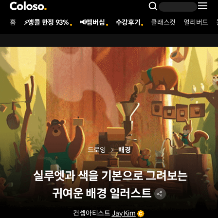
콜로소
Search Inpu
홈
⚡앵콜 한정 93%
📢멤버십
수강후기
클래스컷
얼리버드
Coloso Menu
드로잉
배경
실루엣과 색을 기본으로 그려보는
귀여운 배경 일러스트
컨셉아티스트
Jay Kim