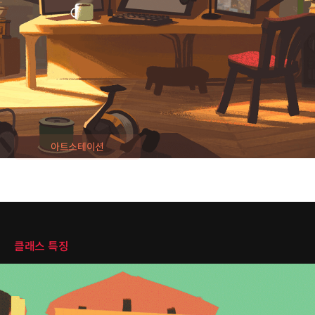
네오플 던전앤파이터
네오플 오버킬
넥슨 메이플스토리2
[프로젝트 참여]
Supercell - everdale
Dreamworks - 미공개 신작
IGG, Century games, 등 다수의 해외프로젝트 참여
아트스테이션
클래스 특징
클래스 특징