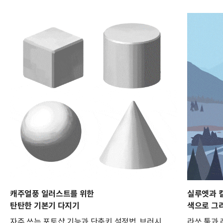
캐주얼풍 일러스트를 위한
실루엣과 
탄탄한 기본기 다지기
색으로 그
자주 쓰는 포토샵 기능과 단축키 설정법, 브러시
라쏘 툴과