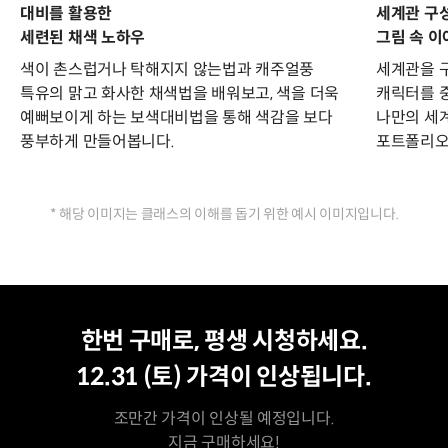
대비를 활용한
세계관 구성
세련된 채색 노하우
그림 속 이
색이 촌스럽거나 탁해지지 않는법과 캐주얼풍
세계관을 
특유의 맑고 화사한 채색법을 배워보고, 색을 더욱
캐릭터를 
예뻐보이게 하는 보색대비법을 통해 색감을 보다
나만의 세
풍부하게 만들어봅니다.
포트폴리오
* 해당 이미지는 클래스의 이해를 돕기 위한 예시 이미지입니다.
평생 수강
최저가
한번 구매로, 평생 시청하세요.
12.31 (토)
가격이 인상됩니다.
조만간 가격이 인상될 예정입니다.
지금 구매하세요!