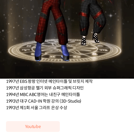
이력 더보기
2020년 ICW2020 가상 전시 디자인
2011년 경주엑스포 전시홀 디자인(나라디자인)
서울 모터쇼 / 심토스 / 한국전자전 / G-Star /산학협력 EXPO / 등 박람회
전체 디자인 참여
2001년 NOWAIT 시뮬레이션 제작(지하철 관련)
2000년 과천 정보나라 키오스크 3D 및 영상제작
2000년 과천 정보나라 오픈식 전자 방명록 기획 및 제작
1999년 화인 디자인 학원 그래픽 강의 3D-MAX/Photoshop/Illustrator
1997년 EBS 팡팡 인터넷 메인타이틀 및 브릿지 제작
1997년 삼성항공 헬기 외부 슈퍼그래픽 디자인
1994년 MBC ABC영어는 내친구 메인타이틀
1993년 대구 CAD-IN 학원 강의 (3D-Studio)
1993년 제1회 서울 그라프 은상 수상
Youtube