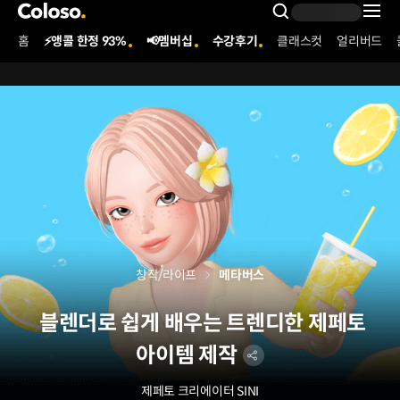
콜로소
Search Inpu
홈
⚡앵콜 한정 93%
📢멤버십
수강후기
클래스컷
얼리버드
Coloso Menu
창작/라이프
메타버스
블렌더로 쉽게 배우는 트렌디한 제페토
아이템 제작
제페토 크리에이터
SINI