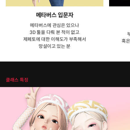
메타버스 입문자
메타버스에 관심은 있으나
3D 툴을 다뤄 본 적이 없고
제페토에 대한 이해도가 부족해서
혹은
망설이고 있는 분
클래스 특징
클래스 특징