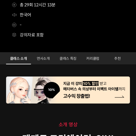
총 29회 12시간 13분
한국어
-
강의자료 포함
제페토 크리에이터 SINI
Configuration Information Shortcuts
Details
클래스 소개
연사소개
클래스 특징
커리큘럼
추천
클래스 소개
소개 영상