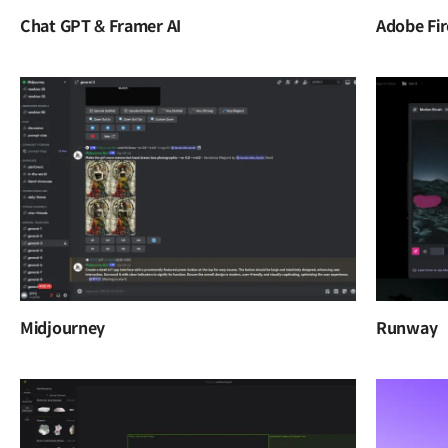
Chat GPT & Framer AI
Adobe Fir
Midjourney
Runway