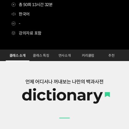
총 50회 13시간 32분
한국어
-
강의자료 포함
AI디자이너 아인
Configuration Information Shortcuts
Details
클래스 소개
클래스 특징
연사소개
커리큘럼
추천
클래스 소개