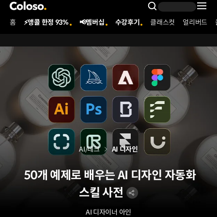
콜로소
Search Inpu
홈
⚡앵콜 한정 93%
📢멤버십
수강후기
클래스컷
얼리버드
Coloso Menu
AI/테크
AI 디자인
50개 예제로 배우는 AI 디자인 자동화
스킬 사전
AI 디자이너
아인