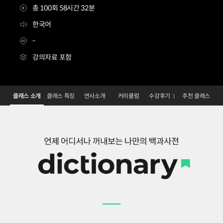
총 100회 58시간 32분
한국어
-
강의자료 포함
일러스트레이터 혜담
Configuration Information Shortcuts
Details
클래스 소개
클래스 특징
연사소개
커리큘럼
수강후기
추천 클래스
1
클래스 소개