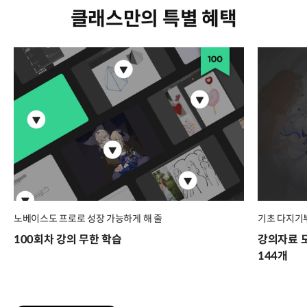
클래스만의 특별 혜택
노베이스도 프로로 성장 가능하게 해 줄
기초 다지기
100회차 강의 무한 학습
강의자료 모든 
144개