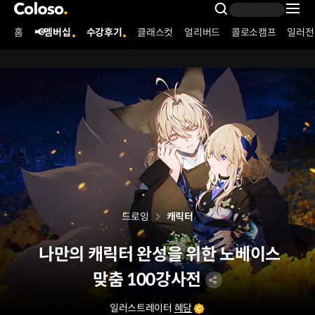
콜로소
Search Inpu
홈
📢멤버십
수강후기
클래스컷
얼리버드
콜로소캠프
일러전
Coloso Menu
드로잉
캐릭터
나만의 캐릭터 완성을 위한 노베이스
맞춤 100강사전
일러스트레이터
혜담