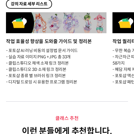
강의 자료 세부 리스트
작업 효율성 향상을 도와줄 가이드 및 정리본
작업 퀄리티
- 포토샵 AI 러닝 비동의 설정법 문서 가이드
- 무한 복습 
- 실습 자료 이미지 PNG +JPG 총 33개
- 차근차근 
- 클립스튜디오 채색 소재 링크 정리본
58가지
- 클립스튜디오 3D 소재 링크 정리본
- 혜담 자체
- 포토샵 종류 별 브러쉬 링크 정리본
- 포토샵 액션
- 디지털 드로잉 시 유용한 프로그램 정리본
- 포토샵 패턴
클래스 추천
이런 분들에게 추천합니다.