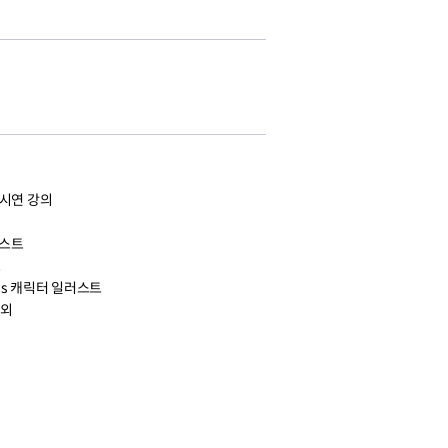
가
 시연 강의
러스트
트
ends 캐릭터 일러스트
 외