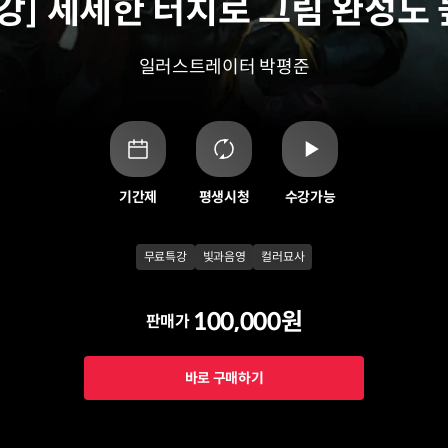
강] 세세한 터치로 그림 완성도
일러스트레이터 박평준
기간제
평생시청
수강가능
무료특강
빛과음영
컬러묘사
100,000원
판매가
바로 구매하기