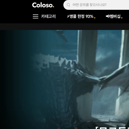
콜로소
Search Input
카테고리
⚡앵콜 한정 93%
📢멤버십
Coloso Menu