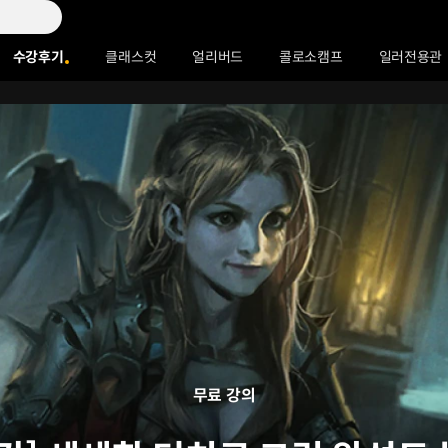
수강후기
클래스컷
얼리버드
콜로소캠프
일러전용관
무료 강의