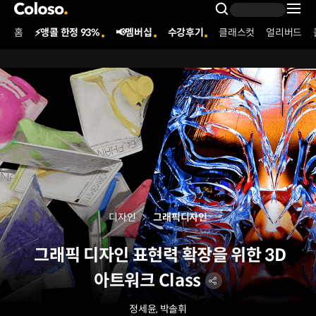
콜로소
Search Inpu
홈
⚡앵콜 한정 93%
📢멤버십
수강후기
클래스컷
얼리버드
Coloso Menu
디자인
그래픽디자인
그래픽 디자인 표현력 확장을 위한 3D
아트워크 Class
정세윤, 박솔휘