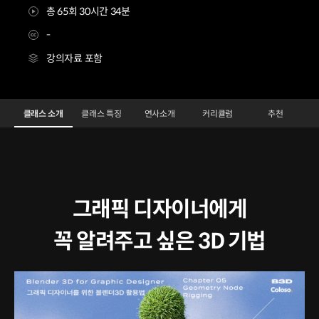
총 65회 30시간 34분
-
강의자료 포함
그래픽 디자인 표현력 확장을 위한 3D 아트워크 Class
Configuration Information Shortcuts
Details
클래스 소개
클래스 특징
연사소개
커리큘럼
추천
클래스 소개
그래픽 디자이너에게
꼭 알려주고 싶은 3D 기법