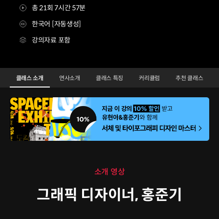
총 21회 7시간 57분
한국어 [자동생성]
강의자료 포함
그래픽 디자이너 홍준기
Configuration Information Shortcuts
Details
클래스 소개
연사소개
클래스 특징
커리큘럼
추천 클래스
클래스 소개
소개 영상
그래픽 디자이너, 홍준기