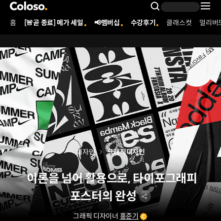
콜로소
Search Inpu
홈
[🚨곧 종료] 메가 세일
📢멤버십
수강후기
클래스컷
얼리버
Coloso Menu
디자인
그래픽디자인
이론을 넘어 활용으로, 타이포그래피
포스터의 완성
그래픽 디자이너
홍준기