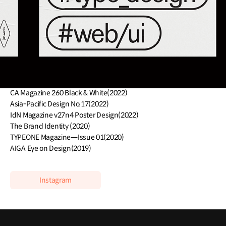
[참여 프로젝트]
Nike Adapt, Nike Kyrie 5, Nike Camp
Instagram Shopping
Converse 캠페인 타이틀 레터링
Red Bull 캠페인 타이틀 레터링
RIOT Games, Valorant Champions Tour, Type Direction
[인터뷰/프레스]
CA Magazine 260 Black & White(2022)
Asia-Pacific Design No.17(2022)
IdN Magazine v27n4 Poster Design(2022)
The Brand Identity (2020)
TYPEONE Magazine—Issue 01(2020)
AIGA Eye on Design(2019)
Instagram
클래스 특징