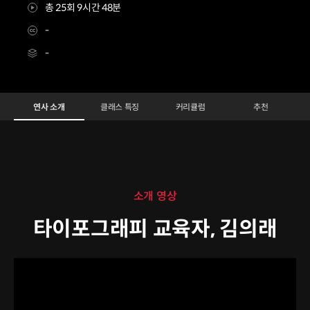
총 25회 9시간 48분
-
-
타이포그래피 교육자 김의래
Configuration Information Shortcuts
Details
연사 소개
클래스 특징
커리큘럼
추천
소개 영상
타이포그래피 교육자, 김의래