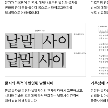
문자가 기록되어 온 역사, 매체나 도구의 발전과 글자꼴
기호학의 관
변화의 관계 등을 들여다 봄으로써 타이포그래피를
방식에 대해 
입체적으로 이해해봅니다.
서로 비교해
문자의 목적이 반영된 낱말사이
가독성에 
한글 글자꼴 특징과 낱말사이의 관계에 대해서 고민해보고,
본문용 글자
시대와 기술의 흐름에 따라서 변화하는 낱말사이 간격에
방법을 알아
대해 낱낱이 배워봅니다.
글줄사이의 