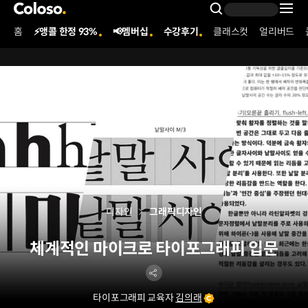
콜로소
Search Inpu
홈
⚡앵콜 한정 93%
📢멤버십
수강후기
클래스컷
얼리버드
Coloso Menu
디자인
그래픽디자인
체계적인 마이크로 타이포그래피 입문
타이포그래피 교육자
김의래