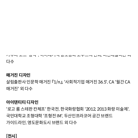
이력 더 보기
[프로젝트]
북 디자인
백남준 아트센터 '30분 이상', 국립현대미술관 '종이와 콘크리트',
현대카드 '디자인 라이브러리’, 아름다움, 파사드 서울, 가우디 1928,
가우디 노트 '장식’', 하이데거적 장소성과 도무스의 신화, 비판대탈비판 외
다수
매거진 디자인
살림출판사 인문학 매거진 『1/n』, '사회적기업 매거진 36.5', CA '월간 CA
매거진' 외 다수
아이덴티티 디자인
'로고 룸 스테판 칸체프' 한국전, 한국화랑협회 '2012, 2013 화랑 미술제',
국민대학교 조형대학 '조형전 IM', 두산인프라코어 공간 브랜드
가이드라인, 영도문화도시 브랜드 외 다수
[전시]