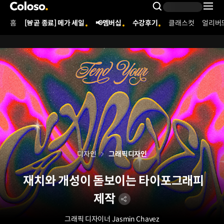
콜로소
Search Inpu
홈
[🚨곧 종료] 메가 세일
📢멤버십
수강후기
클래스컷
얼리버
Coloso Menu
디자인
그래픽디자인
재치와 개성이 돋보이는 타이포그래피
제작
그래픽 디자이너 Jasmin Chavez