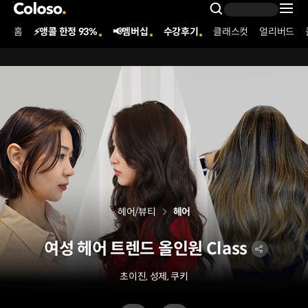
콜로소
Search Inpu
홈
⚡앵콜 한정 93%
📢멤버십
수강후기
클래스컷
얼리버드
Coloso Menu
헤어/뷰티
헤어
여성 헤어 트렌드 올인원 Class
초이진, 성제, 쿠키