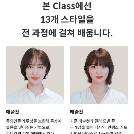
본 Class에선
13개 스타일을
전 과정에 걸쳐 배웁니다.
애플컷
태슬컷
동양인들의 두상을 보완해 두상에
기존 태슬컷과 달리 모발 끝
볼륨을 넣어주는 기법으로,
무게감을 줄인 디자인. 원랭스 커트
보브컷의 기본 형태에서 추가
기법을 베이스로 사용하며 양쪽