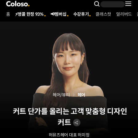
콜로소
Search Inpu
홈
⚡앵콜 한정 93%
📢멤버십
수강후기
클래스컷
얼리버드
Coloso Menu
헤어/뷰티
헤어
커트 단가를 올리는 고객 맞춤형 디자인
커트
허뮤즈헤어 대표
허미정