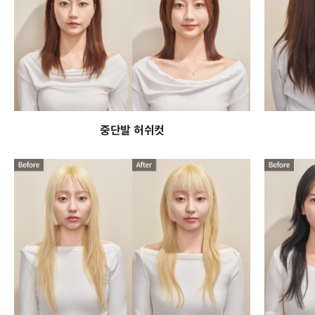
중단발 허쉬컷