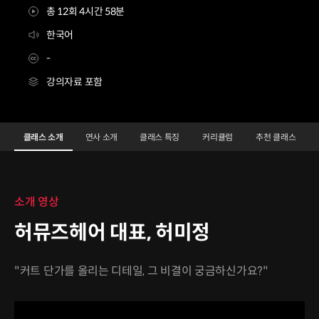
총 12회 4시간 58분
한국어
-
강의자료 포함
허뮤즈헤어대표 허미정
Configuration Information Shortcuts
Details
클래스 소개
연사 소개
클래스 특징
커리큘럼
추천 클래스
클래스 소개
소개 영상
허뮤즈헤어 대표, 허미정
"커트 단가를 올리는 디테일, 그 비결이 궁금하신가요?"