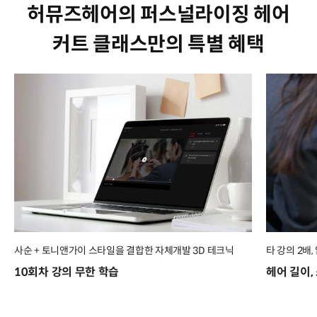
허뮤즈헤어의 퍼스널라이징 헤어
커트 클래스만의 특별 혜택
사순 + 토니앤가이 스타일을 결합한 자체개발 3D 테크닉
타 강의 2배
10회차 강의 무한 학습
헤어 길이,