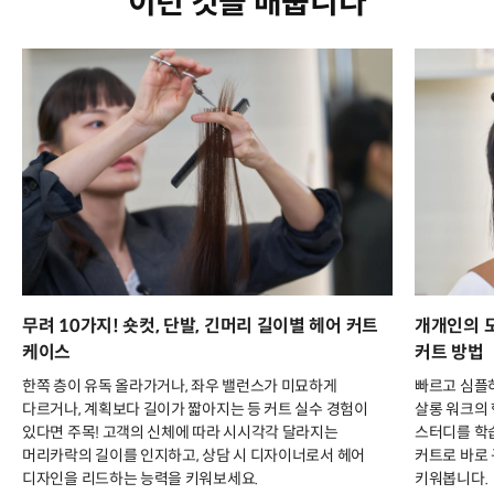
이런 것을 배웁니다
무려 10가지! 숏컷, 단발, 긴머리 길이별 헤어 커트
개개인의 모
케이스
커트 방법
한쪽 층이 유독 올라가거나, 좌우 밸런스가 미묘하게
빠르고 심플
다르거나, 계획보다 길이가 짧아지는 등 커트 실수 경험이
살롱 워크의 
있다면 주목! 고객의 신체에 따라 시시각각 달라지는
스터디를 학습
머리카락의 길이를 인지하고, 상담 시 디자이너로서 헤어
커트로 바로
디자인을 리드하는 능력을 키워보세요.
키워봅니다.