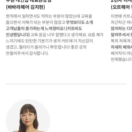
수원 개인샵 대표원장님
2년차 디
(바바라헤어 김지현)
(오르헤어 
현직에서 일하면서도 막히는 부분이 많았는데 교육을
이번에 커트
들으면서 이해가 되는 부분이 많았고
무엇보다도 소개
차근차근 하
고객님들이 증가하는게 느껴졌어요! (커트비도
많이하는 디
인상했답니다)
교육 듣길 너무 잘했다고 생각해요. 요즘 제가
알려주셔서 
느끼기에도 탄탄한 기본기가 생겨 커트에 더 자신감이
특히 저에게
생겼고, 퀄리티가 올라가니 뿌듯합니다! 좋은 강의
자세히 배워
만들어주셔서 감사합니다.
베이직이 아
만족했습니다