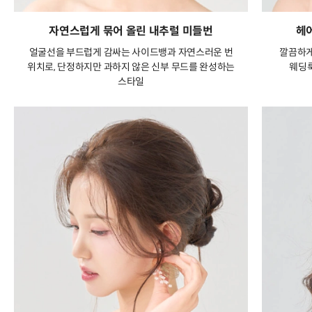
자연스럽게 묶어 올린 내추럴 미들번
헤
얼굴선을 부드럽게 감싸는 사이드뱅과 자연스러운 번
깔끔하게
위치로, 단정하지만 과하지 않은 신부 무드를 완성하는
웨딩룩
스타일