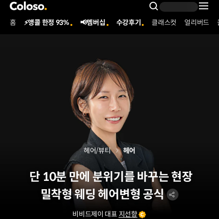
콜로소
Search Inpu
홈
⚡앵콜 한정 93%
📢멤버십
수강후기
클래스컷
얼리버드
Coloso Menu
헤어/뷰티
헤어
단 10분 만에 분위기를 바꾸는 현장
밀착형 웨딩 헤어변형 공식
비비드제이 대표
지선향