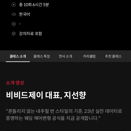
총 10회 6시간 5분
한국어
-
강의자료 포함
비비드제이대표 지선향
Configuration Information Shortcuts
Details
클래스 소개
클래스 특징
연사 소개
커리큘럼
추천 클래스
클래스 소개
소개 영상
비비드제이 대표, 지선향
"흔들리지 않는 내추럴 번 스타일의 기준, 23년 실전 데이터로
증명하는 웨딩 헤어변형 공식을 지금 공개합니다."