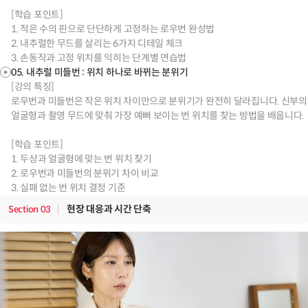
[학습 포인트]
1. 적은 수의 핀으로 단단하게 고정하는 로우번 완성법
2. 내추럴한 무드를 살리는 6가지 디테일 체크
3. 손동작과 고정 위치를 익히는 단계별 연습법
05. 내추럴 미들번 : 위치 하나로 바뀌는 분위기
[강의 특징]
로우번과 미들번은 작은 위치 차이만으로 분위기가 완전히 달라집니다. 신부의
얼굴형과 촬영 무드에 맞춰 가장 예뻐 보이는 번 위치를 찾는 방법을 배웁니다.
[학습 포인트]
1. 두상과 얼굴형에 맞는 번 위치 찾기
2. 로우번과 미들번의 분위기 차이 비교
3. 실패 없는 번 위치 결정 기준
현장 대응과 시간 단축
Section
03