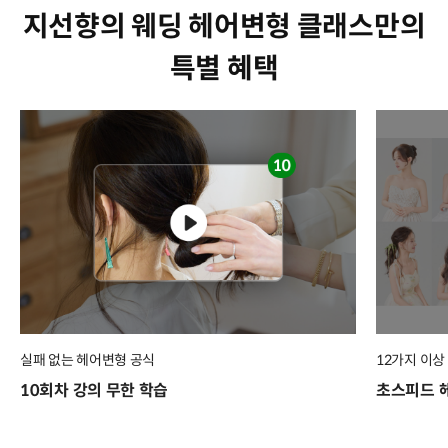
지선향의 웨딩 헤어변형 클래스만의
특별 혜택
실패 없는 헤어변형 공식
12가지 이상
10회차 강의 무한 학습
초스피드 