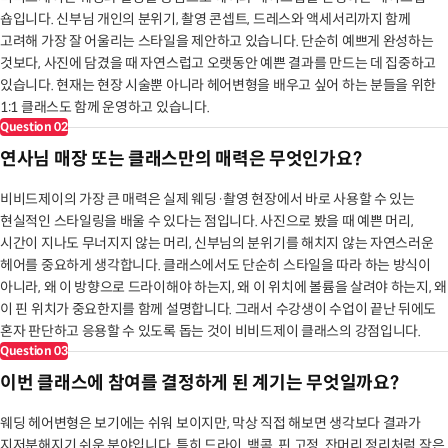
숍입니다. 신부님 개인의 분위기, 촬영 콘셉트, 드레스와 액세서리까지 함께
고려해 가장 잘 어울리는 스타일을 제안하고 있습니다. 단순히 예쁘게 완성하는
것보다, 사진에 담겼을 때 자연스럽고 오랫동안 예쁜 결과를 만드는 데 집중하고
있습니다. 현재는 현장 시술뿐 아니라 헤어변형을 배우고 싶어 하는 분들을 위한
1:1 클래스도 함께 운영하고 있습니다.
Question
02
연사님 매장 또는 클래스만의 매력은 무엇인가요?
비비드제이의 가장 큰 매력은 실제 웨딩·촬영 현장에서 바로 사용할 수 있는
현실적인 스타일링을 배울 수 있다는 점입니다. 사진으로 봤을 때 예쁜 머리,
시간이 지나도 무너지지 않는 머리, 신부님의 분위기를 해치지 않는 자연스러운
헤어를 중요하게 생각합니다. 클래스에서도 단순히 스타일을 따라 하는 방식이
아니라, 왜 이 방향으로 드라이해야 하는지, 왜 이 위치에 볼륨을 살려야 하는지, 왜
이 핀 위치가 중요한지를 함께 설명합니다. 그래서 수강생이 수업이 끝난 뒤에도
혼자 판단하고 응용할 수 있도록 돕는 것이 비비드제이 클래스의 강점입니다.
Question
03
이번 클래스에 참여를 결정하게 된 계기는 무엇일까요?
웨딩 헤어변형은 보기에는 쉬워 보이지만, 막상 직접 해보면 생각보다 결과가
지저분해지기 쉬운 분야입니다. 특히 드라이, 백콤, 핀 고정, 잔머리 정리처럼 작은