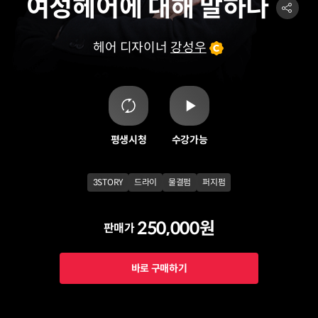
여성헤어에 대해 말하다
헤어 디자이너
강성우
평생시청
수강가능
3STORY
드라이
물결펌
퍼지펌
250,000원
판매가
바로 구매하기