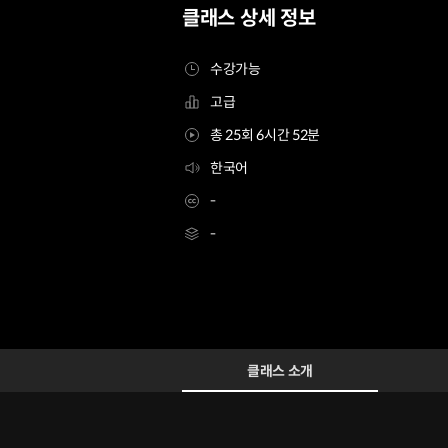
클래스 상세 정보
수강가능
고급
총 25회 6시간 52분
한국어
-
-
헤어디자이너 강성우
Configuration Information Shortcuts
Details
클래스 소개
클래스 소개