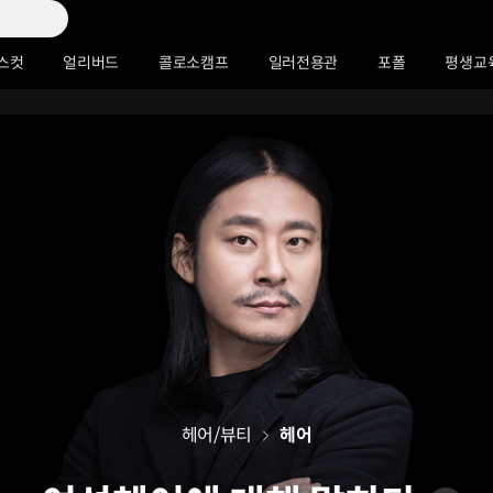
스컷
얼리버드
콜로소캠프
일러전용관
포폴
평생교
헤어/뷰티
헤어