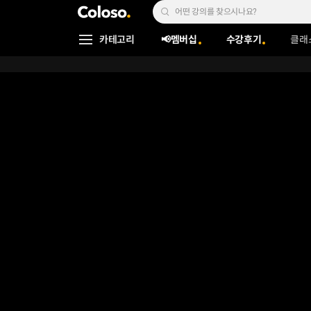
콜로소
Search Input
카테고리
📢멤버십
수강후기
클래
Coloso Menu