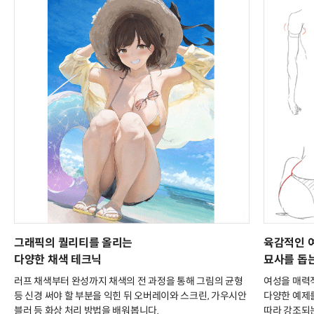
그래픽의 퀄리티를 올리는
육감적인 
다양한 채색 테크닉
묘사를 돕
러프 채색부터 완성까지 채색의 전 과정을 통해 그림의 균형
여성을 매력
등 신경 써야 할 부분을 익힌 뒤 오버레이와 스크린, 가우시안
다양한 예제를
블러 등 화상 처리 방법을 배워봅니다.
따라 강조되