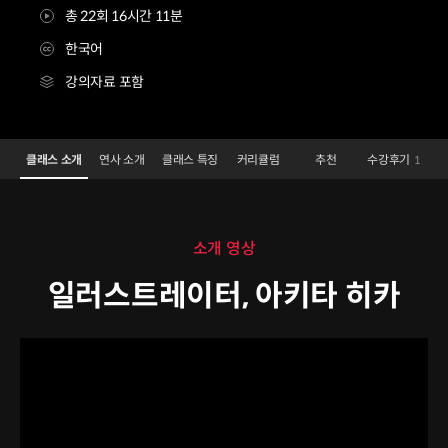
총 22회 16시간 11분
한국어
강의자료 포함
일러스트레이터 아키타 히카
Configuration Information Shortcuts
Details
클래스 소개
연사 소개
클래스 특징
커리큘럼
추천
수강후기
1
소개 영상
일러스트레이터, 아키타 히카