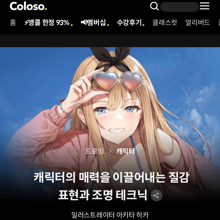
콜로소
Search Inpu
홈
⚡앵콜 한정 93%
📢멤버십
수강후기
클래스컷
얼리버드
Coloso Menu
드로잉
캐릭터
캐릭터의 매력을 이끌어내는 질감
표현과 조명 테크닉
일러스트레이터 아키타 히카