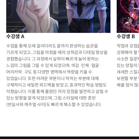
수강생 A
수강생 B
수업을 통해 오래 걸리더라도 끝까지 완성하는 습관을
약점과 강점
기르게 되었고, 그림을 마쳤을 때의 성취감과 디테일 향상을
강화해야 할 
경험했습니다. 그 과정에서 실력이 빠르게 늘어 원하는
사소한 질문
느낌의 그림을 그릴 수 있게 되었으며, 색감·인체·얼굴·
있는 양질의
머리카락·구도 등 다양한 영역에서 역량을 키울 수
세세한 스킬과
있었습니다. 또한 어려운 부분이나 막히는 부분에 대해
보완할 부분
구체적이고 세밀한 피드백을 받았고, 효과적인 학습 방법도
배울 점이 많
익혔습니다. 이를 통해 몰랐던 저의 장점을 발견하고 살릴 수
있는 방향을 알게 되었으며, 그림 스타일에 대한 혼란
(반실사와 캐주얼 사이)도 빠르게 해소할 수 있었습니다.