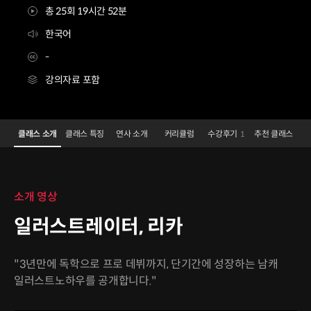
총 25회 19시간 52분
한국어
-
강의자료 포함
일러스트레이터 리카
Configuration Information Shortcuts
Details
클래스 소개
클래스 특징
연사 소개
커리큘럼
수강후기
추천 클래스
1
클래스 소개
소개 영상
일러스트레이터, 리카
"3년만에 독학으로 프로 데뷔까지, 단기간에 성장하는 남캐
일러스트노하우를 공개합니다."