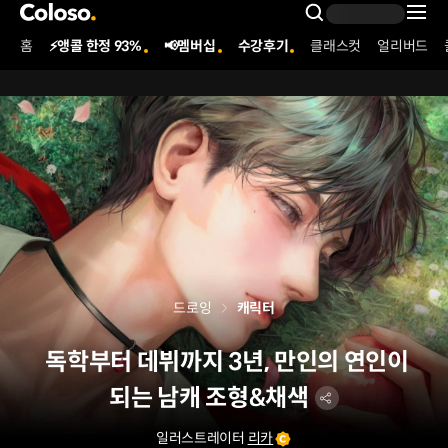
콜로소
Search Inpu
홈
⚡앵콜 한정 93%
📢멤버십
수강후기
클래스컷
얼리버드
Coloso Menu
드로잉
캐릭터
독학부터 데뷔까지 3년, 만인의 연인이
되는 남캐 조형&채색
일러스트레이터
리카