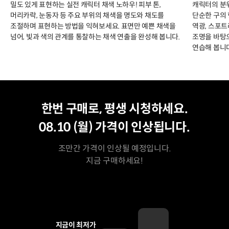
밀도 있게 표현하는 실전 캐릭터 채색 노하우! 피부 톤,
캐릭터의 분
머리카락, 눈동자 등 주요 부위의 채색을 명도와 채도를
단순한 구의 
조절하며 표현하는 방법을 익혀보세요. 표면만 예쁜 채색을
역광, 스포트
넘어, 빛과 색의 관계를 통찰하는 채색 연출을 완성해 봅니다.
조명을 바탕
연습해 봅니다
평생 수강
최저가
한번 구매로, 평생 시청하세요.
08.10 (월)
가격이 인상됩니다.
조만간 가격이 인상될 예정입니다.
지금 구매하세요!
지금이 최저가