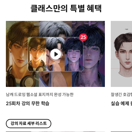
클래스만의 특별 혜택
남캐 드로잉 웹소설 표지까지 완성 가능한
잘생긴 호감
25회차 강의 무한 학습
실습 예제 원
강의 자료 세부 리스트