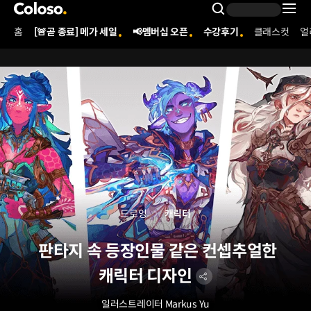
콜로소
Search Inpu
홈
[🚨곧 종료] 메가 세일
📢멤버십 오픈
수강후기
클래스컷
얼
Coloso Menu
드로잉
캐릭터
판타지 속 등장인물 같은 컨셉추얼한
캐릭터 디자인
일러스트레이터 Markus Yu