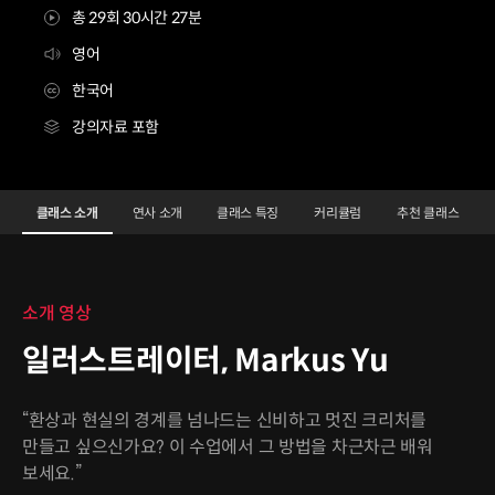
총 29회 30시간 27분
영어
한국어
강의자료 포함
일러스트레이터 Markus Yu
Configuration Information Shortcuts
Details
클래스 소개
연사 소개
클래스 특징
커리큘럼
추천 클래스
클래스 소개
소개 영상
일러스트레이터, Markus Yu
“환상과 현실의 경계를 넘나드는 신비하고 멋진 크리처를
만들고 싶으신가요? 이 수업에서 그 방법을 차근차근 배워
보세요.”