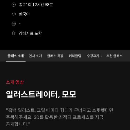
총 21회 12시간 58분
한국어
-
강의자료 포함
일러스트레이터 모모
Configuration Information Shortcuts
Details
클래스 소개
연사 소개
클래스 특징
커리큘럼
수강후기
추천 클래스
2
클래스 소개
소개 영상
일러스트레이터, 모모
"흑백 일러스트, 그릴 때마다 형태가 무너지고 흐릿했다면
주목해주세요. 3D를 활용한 최적의 프로세스를 지금
공개합니다."