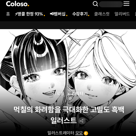
콜로소
Search Inpu
홈
⚡앵콜 한정 93%
📢멤버십
수강후기
클래스컷
얼리버드
Coloso Menu
드로잉
캐릭터
먹칠의 화려함을 극대화한 고밀도 흑백
일러스트
일러스트레이터
모모