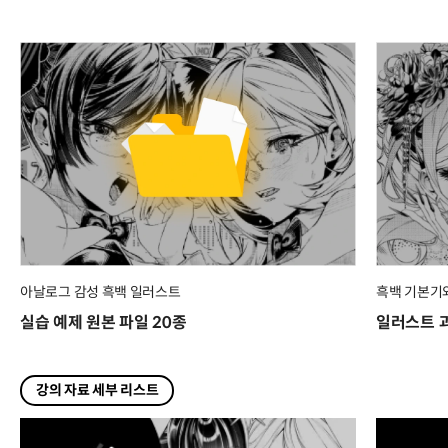
아날로그 감성 흑백 일러스트
흑백 기본기
실습 예제 원본 파일 20종
일러스트 과
강의 자료 세부 리스트