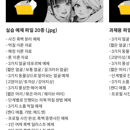
실습 예제 파일 20종 (.jpg)
과제용 파일 
- 사진 흑백 분리 예제
- 3가지 얼
- 먹칠 이론 자료
(짧은 얼굴 /
- 해칭 이론 자료
- 3가지 동
- 톤 이론 자료
(고양이상/ 
- 3가지 얼굴 데포르메 예제
- 3가지 풍
(짧은 얼굴 / 보통 얼굴 / 걸크러쉬 얼굴)
(짧은 머리 /
- 3가지 동물상으로 알아보는 얼굴 예제
- 단계별로 
(고양이상/ 토끼상 / 강아지상)
- 3가지 소
- 3가지 풍성한 헤어 예제
(캔디 애플, 
(짧은 머리 / 묶은 머리 / 웨이브 머리)
- 프로필 사
- 단계별로 진행되는 의복 먹칠 방법 예제
- 3가지 소품 먹칠 예제
(캔디 애플, 가방, 헤드셋)
- 프로필 사진 완성, 흑백 증명사진 예제
- 1인 여캐 흑백 일러스트 예제