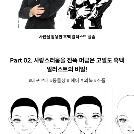
사진을 활용한 흑백 일러스트 실습
Part 02. 사랑스러움을 잔뜩 머금은 고밀도 흑백
일러스트의 비밀!
#데포르메 #동물상 # 헤어 # 의복 #소품