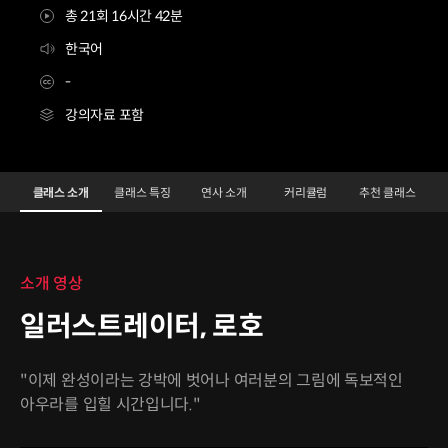
총 21회 16시간 42분
한국어
-
강의자료 포함
일러스트레이터 로호4
Configuration Information Shortcuts
Details
클래스 소개
클래스 특징
연사 소개
커리큘럼
추천 클래스
클래스 소개
소개 영상
일러스트레이터, 로호
"이제 완성이라는 강박에 벗어나 여러분의 그림에 독보적인
아우라를 입힐 시간입니다."