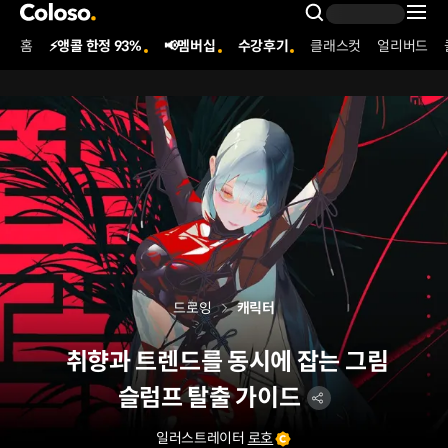
콜로소
Search Inpu
홈
⚡앵콜 한정 93%
📢멤버십
수강후기
클래스컷
얼리버드
Coloso Menu
드로잉
캐릭터
취향과 트렌드를 동시에 잡는 그림
슬럼프 탈출 가이드
일러스트레이터
로호