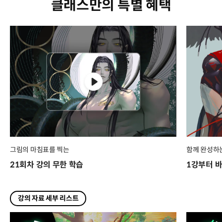
클래스만의 특별 혜택
그림의 마침표를 찍는
함께 완성하
21회차 강의 무한 학습
1강부터 바
강의 자료 세부 리스트