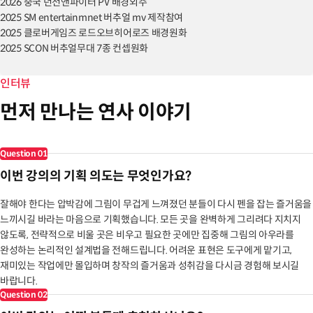
2026 중국 던전앤파이터 PV 배경외주
2025 SM entertainmnet 버추얼 mv 제작참여
2025 클로버게임즈 로드오브히어로즈 배경원화
2025 SCON 버추얼무대 7종 컨셉원화
2024 상수리나무아래 영문판 배경일러스트
2024 SCON AFOST 여름비 MV 배경 AD
인터뷰
2024 SCON 방송배경 컨셉디자인&디렉팅
먼저 만나는 연사 이야기
2023 PIsoft: 배경 일러스트
2023 WEEBOX: 배경 일러스트
2022 Adobe Fresco Campaign x ROJO
Question
01
2019 [로호의 배경 일러스트 메이킹] 작법서 출판
이번 강의의 기획 의도는 무엇인가요?
리디북스 [리셋팅 레이디] 외 다수의 커버 일러스트 작업
잘해야 한다는 압박감에 그림이 무겁게 느껴졌던 분들이 다시 펜을 잡는 즐거움을
[이력]
느끼시길 바라는 마음으로 기획했습니다. 모든 곳을 완벽하게 그리려다 지치지
2017~ 프리랜서 및 강의 활동 병행
않도록, 전략적으로 비울 곳은 비우고 필요한 곳에만 집중해 그림의 아우라를
2013~2016 Team D.T.R 배경 컨셉 아티스트
완성하는 논리적인 설계법을 전해드립니다. 어려운 표현은 도구에게 맡기고,
2012 네오위즈 배경 컨셉 아티스트
재미있는 작업에만 몰입하며 창작의 즐거움과 성취감을 다시금 경험해 보시길
2011 Enflute 배경 컨셉 아티스트
바랍니다.
Question
02