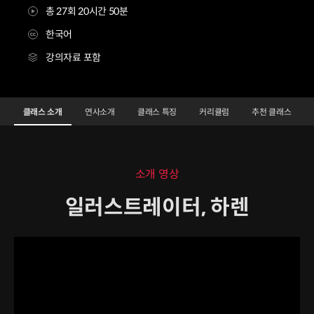
총 27회 20시간 50분
한국어
강의자료 포함
일러스트레이터 하렌
Configuration Information Shortcuts
Details
클래스 소개
연사소개
클래스 특징
커리큘럼
추천 클래스
클래스 소개
소개 영상
일러스트레이터, 하렌