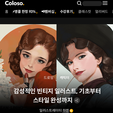
콜로소
Search Inpu
홈
⚡앵콜 한정 93%
📢멤버십
수강후기
클래스컷
얼리버드
Coloso Menu
드로잉
캐릭터
감성적인 빈티지 일러스트, 기초부터
스타일 완성까지
일러스트레이터
하렌