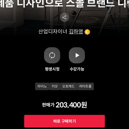
제품 디자인으로 스몰 브랜드 
산업디자이너
김하영
평생시청
수강가능
라이노
키샷
오토캐드
라이트룸
203,400원
판매가
바로 구매하기