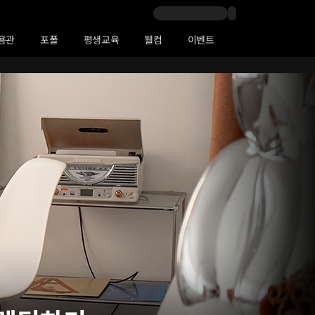
용관
포폴
평생교육
웰컴
이벤트