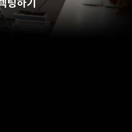
디렉팅하기