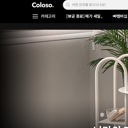
콜로소
Search Input
카테고리
[🚨곧 종료] 메가 세일
📢멤버십
Coloso Menu