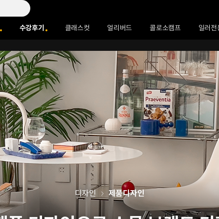
수강후기
클래스컷
얼리버드
콜로소캠프
일러전
디자인
제품디자인