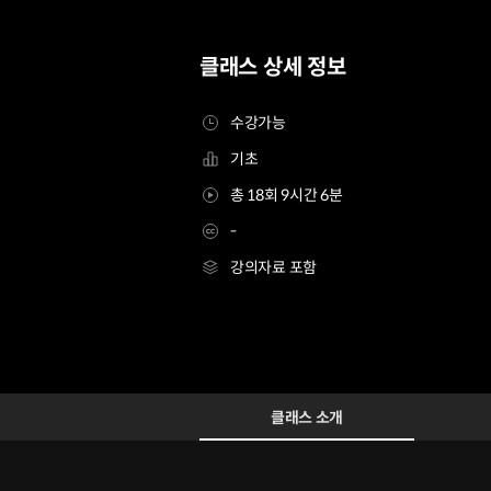
클래스 상세 정보
수강가능
기초
총 18회 9시간 6분
-
강의자료 포함
산업디자이너 김하영
Configuration Information Shortcuts
Details
클래스 소개
클래스 소개