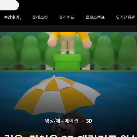
수강후기
클래스컷
얼리버드
콜로소캠프
일러전용관
영상/애니메이션
3D