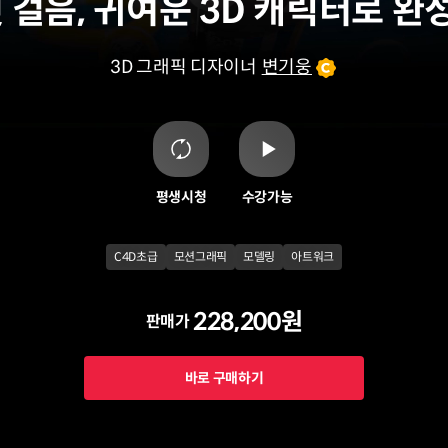
첫 걸음, 귀여운 3D 캐릭터로 
3D 그래픽 디자이너
변기웅
평생시청
수강가능
C4D초급
모션그래픽
모델링
아트워크
228,200원
판매가
바로 구매하기