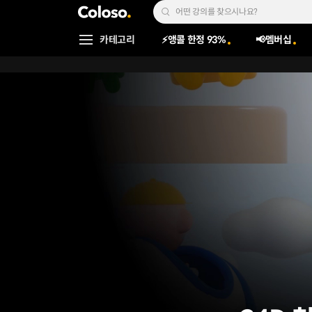
콜로소
Search Input
카테고리
⚡앵콜 한정 93%
📢멤버십
Coloso Menu