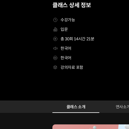
클래스 상세 정보
수강가능
입문
총 30회 14시간 21분
한국어
한국어
강의자료 포함
3D그래픽디자이너 변기웅
Configuration Information Shortcuts
Details
클래스 소개
연사소
클래스 소개