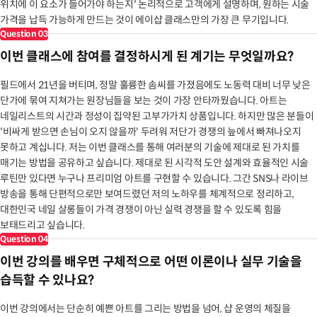
위치에 이 요소가 들어가야 하는지' 논리적으로 고객에게 설명하며, 원하는 시술
가격을 납득 가능하게 만드는 것이 에이샵 클래스만의 가장 큰 무기입니다.
Question
03
이번 클래스에 참여를 결정하시게 된 계기는 무엇일까요?
필드에서 21년을 버티며, 정말 훌륭한 솜씨를 가졌음에도 노동력 대비 너무 낮은
단가에 묶여 지쳐가는 원장님들을 보는 것이 가장 안타까웠습니다. 아트는
네일리스트의 시간과 정성이 집약된 고부가가치 상품입니다. 하지만 많은 분들이
'비싸게 받으면 손님이 오지 않을까' 두려워 저단가 경쟁의 늪에서 빠져나오지
못하고 계십니다. 저는 이번 클래스를 통해 여러분의 기술에 제대로 된 가치를
매기는 방법을 공유하고 싶습니다. 제대로 된 시각적 도안 설계와 효율적인 시술
루틴만 있다면 누구나 프리미엄 아트를 구현할 수 있습니다. 그간 SNS나 라이브
방송을 통해 단편적으로만 보여드렸던 저의 노하우를 체계적으로 정리하고,
대한민국 네일 살롱들이 가격 경쟁이 아닌 실력 경쟁을 할 수 있도록 힘을
보태드리고 싶습니다.
Question
04
이번 강의를 배우면 구체적으로 어떤 이론이나 실무 기술을
습득할 수 있나요?
이번 강의에서는 단순히 예쁜 아트를 그리는 방법을 넘어, 샵 운영의 체질을