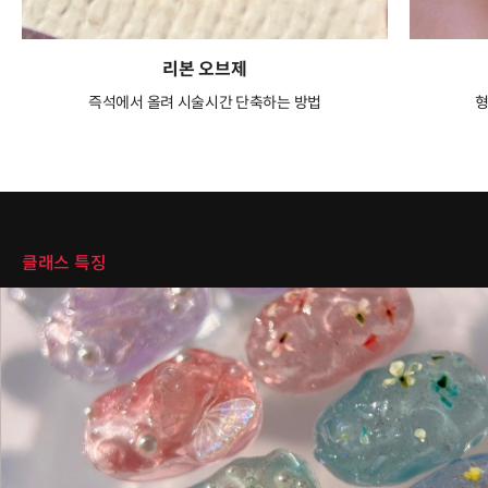
리본 오브제
즉석에서 올려 시술시간 단축하는 방법
형
클래스 특징
클래스 특징