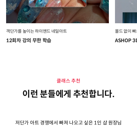
객단가를 높이는 하이엔드 네일아트
몰드 없이 빠
12회차 강의 무한 학습
ASHOP 
클래스 추천
이런 분들에게 추천합니다.
저단가 아트 경쟁에서 빠져 나오고 싶은 1인 샵 원장님