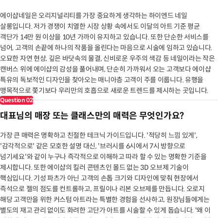
에이샵네일은 오리지널리티를 가장 중요하게 생각하는 하이엔드 네일
살롱입니다. 저가 경쟁이 치열한 시장 상황 속에서도 이달의 아트 기준 평균
객단가 14만 원 이상을 10년 가까이 유지하고 있습니다. 또한 단순한 서비스를
넘어, 고객의 손끝에 하나의 작품을 올린다는 마음으로 시술에 임하고 있습니다.
오묘한 자연 현상, 깊은 바닷속의 물결, 신비로운 우주의 색감 등 네일이라는 작은
캔버스 위에 에이샵의 감성을 풀어내며, 단순히 가까워서 오는 고객보다 에이샵
특유의 독보적인 디자인을 찾아오는 매니아층 고객이 주를 이룹니다. 유행을
맹목적으로 쫓기보다 우리만의 호흡으로 새로운 트렌드를 제시하는 곳입니다.
Question
02
대표님의 매장 또는 클래스만의 매력은 무엇인가요?
가장 큰 매력은 명확하고 친절한 테크닉 가이드입니다. '적당히 느낌 있게',
'감각적으로' 같은 모호한 설명 대신, '브러시를 6시에서 7시 방향으로
넘기세요'와 같이 누구나 즉각적으로 이해하고 따라 할 수 있는 명확한 기준을
제시합니다. 또한 에이샵의 킬러 콘텐츠인 몰드 없는 3D 오브제 기술이
핵심입니다. 기성 파츠가 아닌 고객의 손톱 크기와 디자인에 맞춰 현장에서
즉석으로 젤의 점도를 컨트롤하고, 프릴이나 리본 오브제를 만듭니다. 오로지
해당 고객만을 위한 커스텀 아트라는 특별한 경험을 선사하고, 원장님들에게는
별도의 재고 관리 없이도 화려한 고단가 아트를 시술할 수 있게 돕습니다. '왜 이