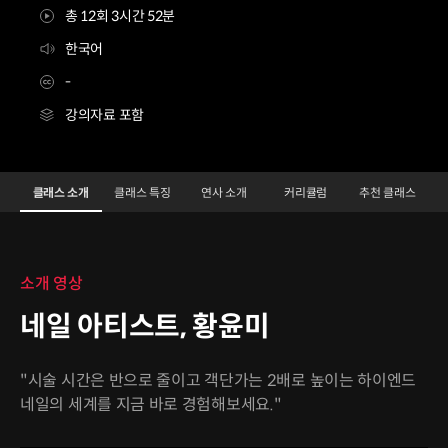
총 12회 3시간 52분
한국어
-
강의자료 포함
네일아티스트 황윤미
Configuration Information Shortcuts
Details
클래스 소개
클래스 특징
연사 소개
커리큘럼
추천 클래스
클래스 소개
소개 영상
네일 아티스트, 황윤미
"시술 시간은 반으로 줄이고 객단가는 2배로 높이는 하이엔드
네일의 세계를 지금 바로 경험해보세요."