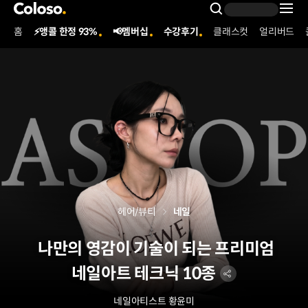
콜로소
Search Inpu
홈
⚡앵콜 한정 93%
📢멤버십
수강후기
클래스컷
얼리버드
Coloso Menu
헤어/뷰티
네일
나만의 영감이 기술이 되는 프리미엄
네일아트 테크닉 10종
네일아티스트
황윤미