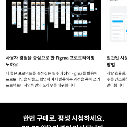
사용자 경험을 중심으로 한 Figma 프로토타이핑
일관된 사
노하우
방법
더 좋은 프로덕트를 결정짓는 필수 과정인 Figma를 활용해
개발 효율화,
프로토타입을 만들고 협업하며 디벨롭하는 과정을 통해 쏘카
수를 간소화
프로덕트디자인팀만의 노하우를 배워봅니다.
알아봅니다.
평생 수강
최저가
한번 구매로, 평생 시청하세요.