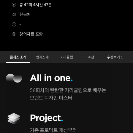
총 42회 4시간 47분
한국어
-
강의자료 포함
Socar 쏘카 프로덕트디자인 마스터패키지
Configuration Information Shortcuts
Details
클래스 소개
연사소개
커리큘럼
추천
수강후기
1
클래스 소개