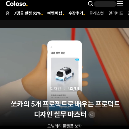
콜로소
Search Inpu
홈
⚡앵콜 한정 93%
📢멤버십
수강후기
클래스컷
얼리버드
Coloso Menu
디자인
UX/UI
쏘카의 5개 프로젝트로 배우는 프로덕트
디자인 실무 마스터
모빌리티 플랫폼
쏘카