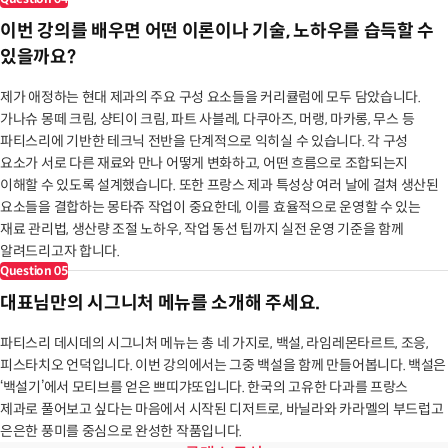
이번 강의를 배우면 어떤 이론이나 기술, 노하우를 습득할 수
있을까요?
제가 애정하는 현대 제과의 주요 구성 요소들을 커리큘럼에 모두 담았습니다.
가나슈 몽떼 크림, 샹티이 크림, 파트 사블레, 다쿠아즈, 머랭, 마카롱, 무스 등
파티스리에 기반한 테크닉 전반을 단계적으로 익히실 수 있습니다. 각 구성
요소가 서로 다른 재료와 만나 어떻게 변화하고, 어떤 흐름으로 조합되는지
이해할 수 있도록 설계했습니다. 또한 프랑스 제과 특성상 여러 날에 걸쳐 생산된
요소들을 결합하는 몽타쥬 작업이 중요한데, 이를 효율적으로 운영할 수 있는
재료 관리법, 생산량 조절 노하우, 작업 동선 팁까지 실전 운영 기준을 함께
알려드리고자 합니다.
Question
05
대표님만의 시그니처 메뉴를 소개해 주세요.
파티스리 데시데의 시그니처 메뉴는 총 네 가지로, 백설, 라임레몬타르트, 조응,
피스타치오 언덕입니다. 이번 강의에서는 그중 백설을 함께 만들어봅니다. 백설은
‘백설기’에서 모티브를 얻은 쁘띠갸또입니다. 한국의 고유한 다과를 프랑스
제과로 풀어보고 싶다는 마음에서 시작된 디저트로, 바닐라와 카라멜의 부드럽고
은은한 풍미를 중심으로 완성한 작품입니다.