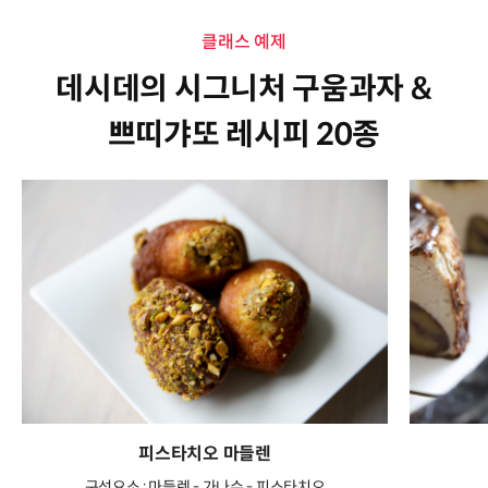
클래스 예제
데시데의 시그니처 구움과자 &
쁘띠갸또 레시피 20종
피스타치오 마들렌
구성요소 : 마들렌 - 가나슈 - 피스타치오