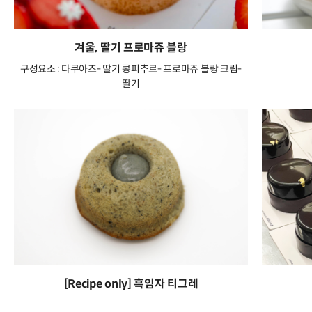
겨울, 딸기 프로마쥬 블랑
구성요소 : 다쿠아즈- 딸기 콩피추르- 프로마쥬 블랑 크림-
딸기
[Recipe only] 흑임자 티그레