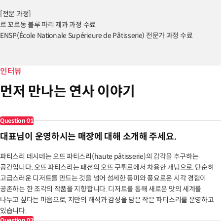
[전문 과정]
르 꼬르동 블루 파리 제과 과정 수료
ENSP(École Nationale Supérieure de Pâtisserie) 전문가 과정 수료
[경력 및 활동]
서울 푸드 페스티벌 질 마샬 × 파티스리 데시데 협업 참여
인터뷰
올리커 세미나 제과 시연
먼저 만나는 연사 이야기
월간 파티시에, 월간 베이커리, 마리 클레르 등 다수 매거진 기고
더현대서울, 롯데월드타워 등 주요 리테일 공간에서 팝업 스토어 운영
Question
01
대표님이 운영하시는 매장에 대해 소개해 주세요.
파티스리 데시데는 오뜨 파티스리(haute pâtisserie)의 감각을 추구하는
공간입니다. 오뜨 파티스리는 패션의 오뜨 쿠튀르에서 차용한 개념으로, 단순히
고급스러운 디저트를 만드는 것을 넘어 섬세한 풍미와 풍요로운 시각 경험이
공존하는 한 조각의 작품을 지향합니다. 디저트를 통해 새로운 맛의 세계를
나누고 싶다는 마음으로, 저만의 해석과 감성을 담은 작은 파티스리를 운영하고
있습니다.
Question
02