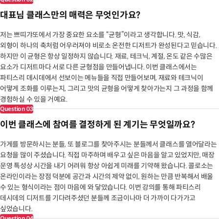
대표님 클래스만의 매력은 무엇인가요?
저는 쁘띠갸또에서 가장 중요한 요소를 “균형”이라고 생각합니다. 맛, 식감,
외형이 하나의 축처럼 어우러져야 비로소 온전한 디저트가 완성된다고 믿습니다.
하지만 이 균형은 항상 일정하지 않습니다. 재료, 테크닉, 계절, 온도 같은 수많은
요소가 디저트마다 서로 다른 균형점을 만들어냅니다. 이번 클래스에서는
파티스리 데시데에서 선보이는 메뉴들을 직접 만들어보며, 재료와 테크닉이
어떻게 조화를 이루는지, 그리고 맛의 균형을 어떻게 찾아가는지 그 과정을 함께
경험하실 수 있을 거예요.
Question
03
이번 클래스에 참여를 결정하게 된 계기는 무엇일까요?
가게를 방문하시는 분들, 또 블로그를 찾아주시는 분들께서 클래스를 열어달라는
요청을 많이 주셨습니다. 직접 마주하며 배우고 싶은 마음을 알고 있었지만, 매장
운영 특성상 시간을 내기 어려워 항상 아쉽게 미래를 기약해 왔습니다. 콜로소는
온라인이라는 장점 덕분에 공간과 시간의 제약 없이, 원하는 만큼 반복해서 배울
수 있는 형식이라는 점이 마음에 와 닿았습니다. 이번 강의를 통해 파티스리
데시데의 디저트를 기다려주셨던 분들께 조금이나마 더 가까이 다가가고
싶었습니다.
Question
04