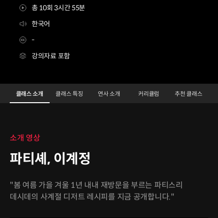
총 10회 3시간 55분
한국어
-
강의자료 포함
파티셰 이계정
Configuration Information Shortcuts
Details
클래스 소개
클래스 특징
연사 소개
커리큘럼
추천 클래스
클래스 소개
소개 영상
파티셰, 이계정
"봄 여름 가을 겨울 1년 내내 재방문을 부르는 파티스리
데시데의 사계절 디저트 레시피를 지금 공개합니다."