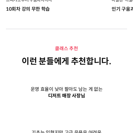
쁘띠갸또부터 구움과자까지
마들렌·까눌
10회차 강의 무한 학습
인기 구움과
클래스 추천
이런 분들에게 추천합니다.
운영 효율이 낮아 팔아도 남는 게 없는
디저트 매장 사장님
기초는 익혔지만 고급 응용은 어려운