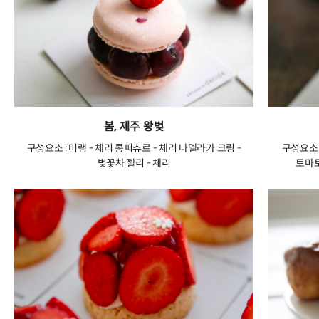
봄, 제주 왕벚
구성요소 : 머랭 - 체리 콩피츄르 - 체리 나멜라카 크림 -
구성요소 
벚꽃차 젤리 - 체리
토마토