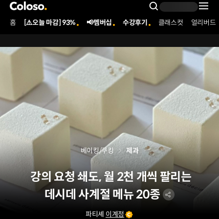
콜로소
Search Inpu
홈
[⚠️오늘 마감] 93%
📢멤버십
수강후기
클래스컷
얼리버드
Coloso Menu
베이킹/쿠킹
제과
강의 요청 쇄도, 월 2천 개씩 팔리는
데시데 사계절 메뉴 20종
파티셰
이계정