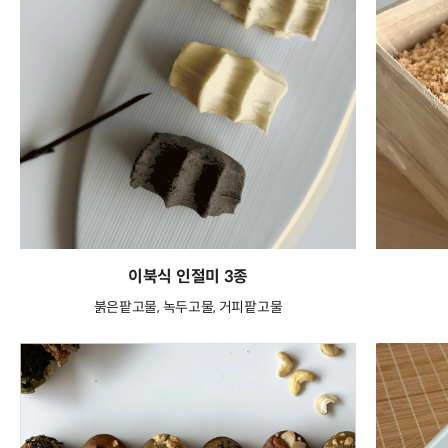
이북식 인절미 3종
붉은팥고물, 녹두고물, 거피팥고물