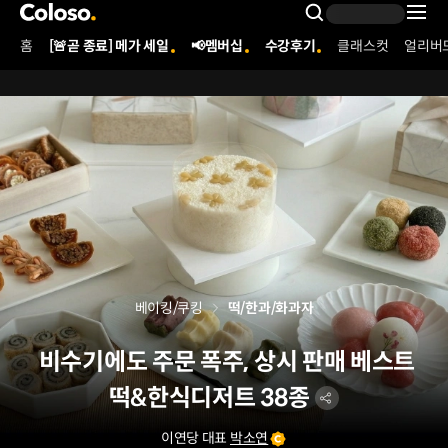
콜로소
Search Inpu
홈
[🚨곧 종료] 메가 세일
📢멤버십
수강후기
클래스컷
얼리버
Coloso Menu
베이킹/쿠킹
떡/한과/화과자
비수기에도 주문 폭주, 상시 판매 베스트
떡&한식디저트 38종
이연당 대표
박소연