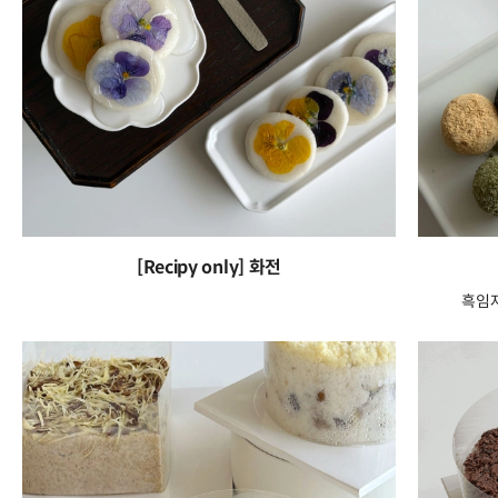
[Recipy only] 화전
흑임자