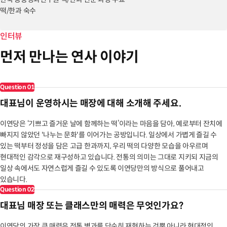
떡/한과 숙수
[강의 이력]
인터뷰
2023~ 타임빌라스 수원 떡/한과 강의 출강
먼저 만나는 연사 이야기
2023~2024 롯데백화점 동탄 송편 만들기 특강
현대백화점 중동점 한과 특강
Question
01
대표님이 운영하시는 매장에 대해 소개해 주세요.
이연당은 ‘기쁘고 즐거운 날에 함께하는 떡’이라는 마음을 담아, 예로부터 잔치에
빠지지 않았던 '나누는 문화'를 이어가는 공방입니다. 일상에서 가볍게 즐길 수
있는 떡부터 정성을 담은 고급 한과까지, 우리 떡의 다양한 모습을 아우르며
현대적인 감각으로 재구성하고 있습니다. 전통의 의미는 그대로 지키되 지금의
일상 속에서도 자연스럽게 즐길 수 있도록 이연당만의 방식으로 풀어내고
있습니다.
Question
02
대표님 매장 또는 클래스만의 매력은 무엇인가요?
이연당의 가장 큰 매력은 전통 병과를 단순히 재현하는 것뿐 아니라 현대적인