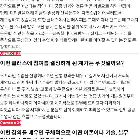
감각으로 풀어낸다는 점입니다. 궁중 병과와 전통 떡을 기반으로 하되 색감과
형태, 디테일을 더해 지금의 일상과 선물 문화에 자연스럽게 어울리도록
재구성하고 있습니다. 또한 클래스에서는 레시피를 그대로 따라 만드는 데 그치지
않고, 물 주기와 발효, 고물 등 기본 원리를 함께 익혀 재료가 바뀌어도 스스로
응용할 수 있는 힘을 기르는 데 집중합니다. 공방에서 실제로 판매되는 메뉴를
중심으로 구성되어 있어 수업 이후 바로 답례나 판매로 이어질 수 있다는 점도 큰
강점입니다.
Question
03
이번 클래스에 참여를 결정하게 된 계기는 무엇일까요?
오프라인 수업을 진행하다 보면 전통 병과를 배우고 싶어도 시간이나 거리의
제약으로 참여가 어려운 분들이 많다는 걸 느낍니다. 짧은 콘텐츠로는 재료의
특성이나 물 주기, 발효, 고물과 같은 중요한 기본 과정을 충분히 설명하기
어렵다는 아쉬움도 있었습니다. 그래서 이번 강의는 전통 병과의 기본 원리부터
공정 하나하나까지 더 자세하고 체계적으로 전달해 드리고자 기획하게
되었습니다. 처음 시작하시는 분들도 쉽게 이해하고 따라올 수 있도록 실제 공방
수업과 같은 흐름으로 구성했습니다.
Question
04
이번 강의를 배우면 구체적으로 어떤 이론이나 기술, 실무