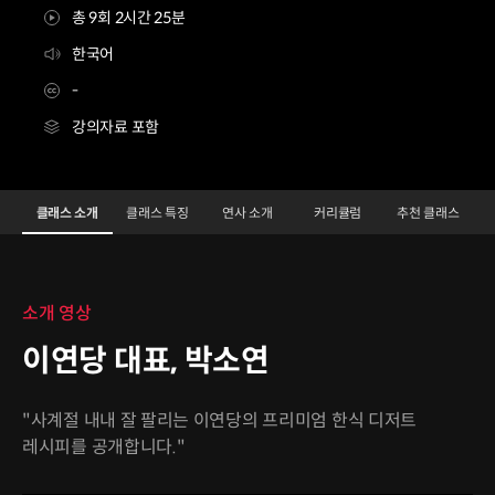
총 9회 2시간 25분
한국어
-
강의자료 포함
이연당대표 박소연
Configuration Information Shortcuts
Details
클래스 소개
클래스 특징
연사 소개
커리큘럼
추천 클래스
클래스 소개
소개 영상
이연당 대표, 박소연
"사계절 내내 잘 팔리는 이연당의 프리미엄 한식 디저트
레시피를 공개합니다."