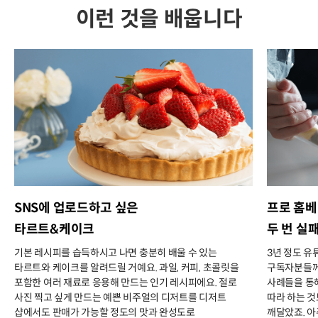
이런 것을 배웁니다
SNS에 업로드하고 싶은
프로 홈
타르트&케이크
두 번 실
기본 레시피를 습득하시고 나면 충분히 배울 수 있는
3년 정도 유
타르트와 케이크를 알려드릴 거예요. 과일, 커피, 초콜릿을
구독자분들께
포함한 여러 재료로 응용해 만드는 인기 레시피에요. 절로
사례들을 통
사진 찍고 싶게 만드는 예쁜 비주얼의 디저트를 디저트
따라 하는 것
샵에서도 판매가 가능할 정도의 맛과 완성도로
깨달았죠. 