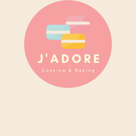
디저트 크리에이터 자도르
현) 유튜브 채널
J’adore 자도르
운영
- 샌드박스 네트워크 소속
이력 및 경력
- 프랑스 에꼴 벨루에 꽁쎄이 연수 (2018)
- 일본 나카무라 아카데미 제과 전문코스(초급) 수료 (2017)
- 연세대학교 경제학과 졸업
[저서]
<에어프라이어 홈베이킹> (2019)
[출강/세미나]