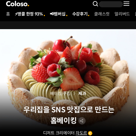
콜로소
Search Inpu
홈
⚡앵콜 한정 93%
📢멤버십
수강후기
클래스컷
얼리버드
Coloso Menu
베이킹/쿠킹
제과
우리집을 SNS 맛집으로 만드는
홈베이킹
디저트 크리에이터
자도르