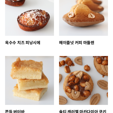
옥수수 치즈 피낭시에
헤이즐넛 커피 마들렌
쫀득 버터바
솔티 캐러멜 마카다미아 쿠키