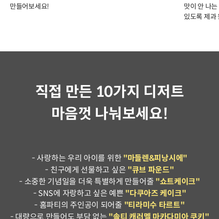
만들어보세요!
맛이 안 나는
있도록 제과
직접 만든 10가지 디저트
마음껏 나눠보세요!
- 사랑하는 우리 아이를 위한
"마들렌&피낭시에"
- 친구에게 선물하고 싶은
"큐브 파운드"
- 소중한 기념일을 더욱 특별하게 만들어줄
"쇼트케이크"
- SNS에 자랑하고 싶은 예쁜
"다쿠아즈 케이크"
- 홈파티의 주인공이 되어줄
"티라미수 타르트"
- 대량으로 만들어도 부담 없는
"솔티 캐러멜 마카다미아 쿠키"