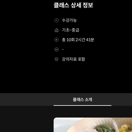
클래스 상세 정보
수강가능
기초~중급
총 10회 2시간 41분
-
강의자료 포함
모락모락 대표 장여진2
Configuration Information Shortcuts
Details
클래스 소개
클래스 소개