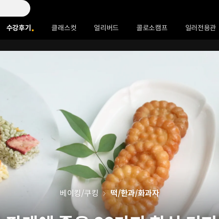
수강후기
클래스컷
얼리버드
콜로소캠프
일러전용관
베이킹/쿠킹
떡/한과/화과자