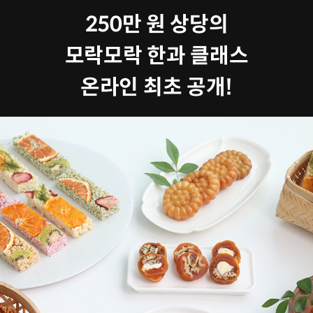
250만 원 상당의
모락모락 한과 클래스
온라인 최초 공개!