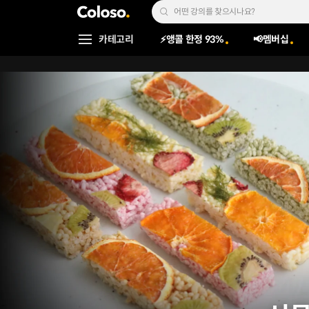
콜로소
Search Input
카테고리
⚡앵콜 한정 93%
📢멤버십
Coloso Menu