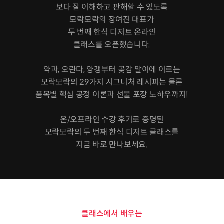
보다 잘 이해하고 판해할 수 있도록
모락모락의 장여진 대표가
두 번째 한식 디저트 온라인
클래스를 오픈했습니다.
약과, 오란다, 양갱부터 곶감 말이에 이르는
모락모락의 29가지 시그니처 레시피는 물론
품목별 핵심 공정 이론과 선물 포장 노하우까지!
온/오프라인 수강 후기로 증명된
모락모락의 두 번째 한식 디저트 클래스를
지금 바로 만나보세요.
클래스에서 배우는