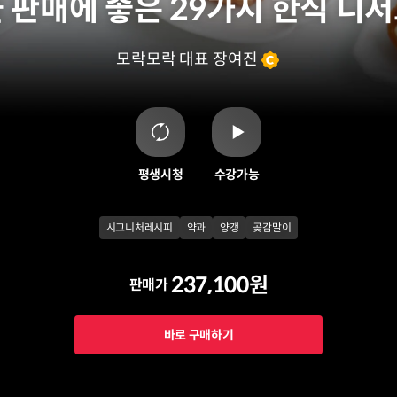
 판매에 좋은 29가지 한식 디
모락모락 대표
장여진
평생시청
수강가능
시그니처레시피
약과
양갱
곶감말이
237,100원
판매가
바로 구매하기