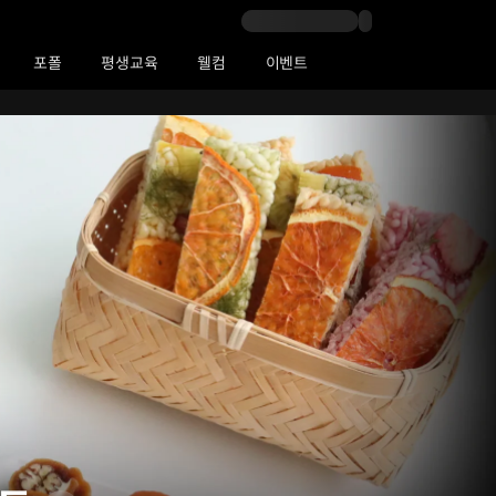
포폴
평생교육
웰컴
이벤트