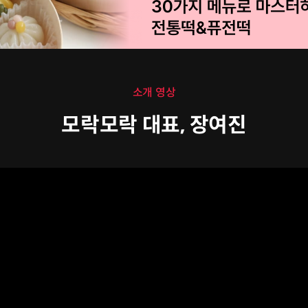
소개 영상
모락모락 대표, 장여진