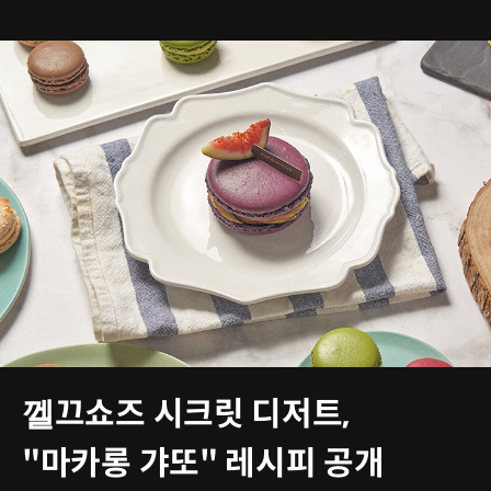
껠끄쇼즈 시크릿 디저트,
"마카롱 갸또" 레시피 공개