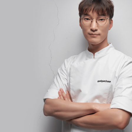
파티셰 강석기
현) quelquechose 오너 파티쉐
현) 발로나 써클V 엠버서더 (21’ ~)
이력 및 경력
전) 파티세리 마이퍼니디저트 오너 파티셰
르 꼬르동 블루 숙명 아카데미 제과 디플롬 취득
에꼴 벨루에 꽁세이 연수 수료
나카무라아카데미 초급 수료