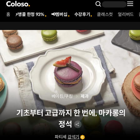
콜로소
Search Inpu
홈
⚡앵콜 한정 93%
📢멤버십
수강후기
클래스컷
얼리버드
Coloso Menu
베이킹/쿠킹
제과
기초부터 고급까지 한 번에, 마카롱의
정석
파티셰
강석기