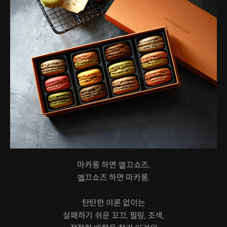
마카롱 하면 껠끄쇼즈,
껠끄쇼즈 하면 마카롱.
탄탄한 이론 없이는
실패하기 쉬운 꼬끄, 필링, 조색,