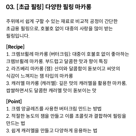
03. [초급 필링] 다양한 필링 마카롱
주위에서 쉽게 구할 수 있는 재료로 비교적 공정이 간단한
초급용 필링으로, 호불호 없이 대중의 사랑을 많이 받는
필링입니다.
[Recipe]
1. 크렘브륄레 마카롱 (버터크림): 대중이 호불호 없이 좋아하는
크렘브륄레 마카롱. 부드럽고 달콤한 맛과 향이 특징
2. 라즈베리 마카롱 (잼): 산미와 달콤함이 돋보이고 씨앗의
식감이 느껴지는 잼 타입의 마카롱
3. 캐러멜 마카롱 (캐러멜): 깊은 맛의 캐러멜을 활용한 마카롱,
쌉쌀하면서도 달콤한 캐러멜 맛이 돋보이는 맛
[Point]
1. 크렘 앙글레즈를 사용한 버터크림 만드는 방법
2. 적절한 농도의 잼을 만들고 이를 초콜릿과 결합하여 필링을
만드는 법
3. 쉽게 캐러멜을 만들고 다양하게 응용하는 법