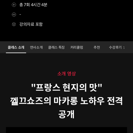
총 7회 4시간 4분
-
강의자료 포함
파티셰 강석기2
Configuration Information Shortcuts
Details
클래스 소개
연사소개
클래스 특징
커리큘럼
추천
수강후기
1
클래스 소개
소개 영상
"프랑스 현지의 맛"
껠끄쇼즈의 마카롱 노하우 전격
공개