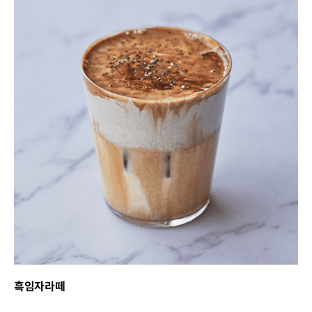
흑임자라떼