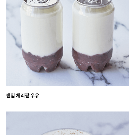
캔입 체리팥 우유