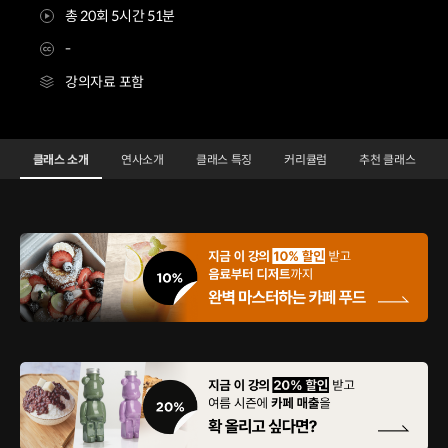
총 20회 5시간 51분
-
강의자료 포함
카페메뉴디렉터 편해경
Configuration Information Shortcuts
Details
클래스 소개
연사소개
클래스 특징
커리큘럼
추천 클래스
클래스 소개