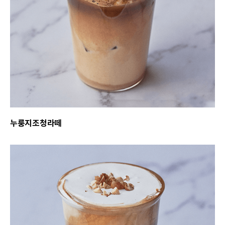
누룽지조청라떼