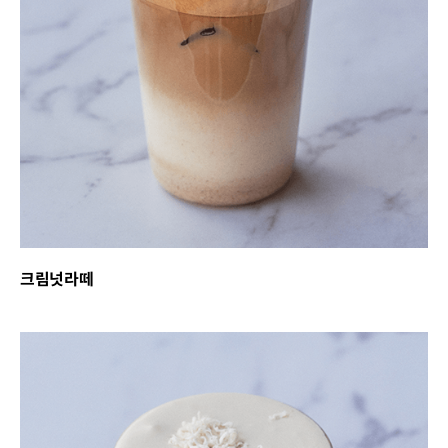
크림넛라떼