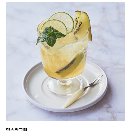
믹스썬그린