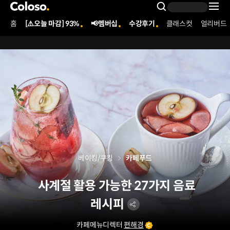
콜로소
Search Inpu
홈
[⚠️오늘 마감] 93%
📢멤버십
수강후기
클래스컷
얼리버드
Coloso Menu
베이킹/쿠킹
카페푸드
사계절 활용 가능한 27가지 음료
레시피
카페메뉴디렉터
편해경