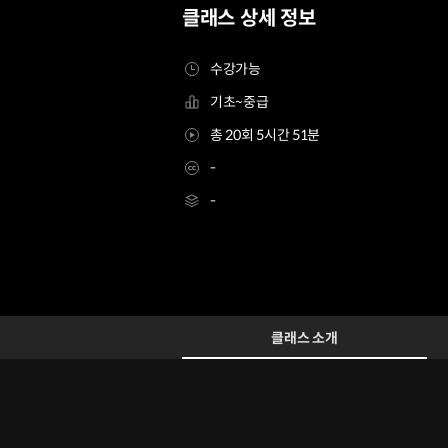
클래스 상세 정보
수강가능
기초~중급
총 20회 5시간 51분
-
-
자산 배분 투자 전문가 김성일
Configuration Information Shortcuts
Details
클래스 소개
클래스 소개