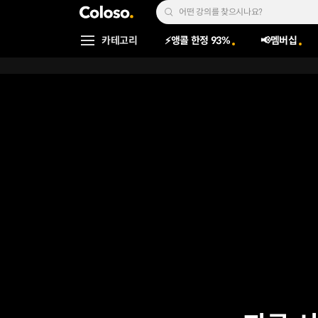
콜로소
Search Input
카테고리
⚡앵콜 한정 93%
📢멤버십
Coloso Menu