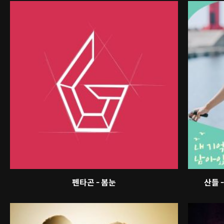
펜타곤 - 봄눈
산들 