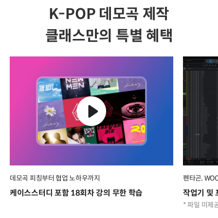
K-POP 데모곡 제작
클래스만의 특별 혜택
데모곡 피칭부터 협업 노하우까지
펜타곤, WO
케이스스터디 포함 18회차 강의 무한 학습
작업기 및 
* 파일 미제