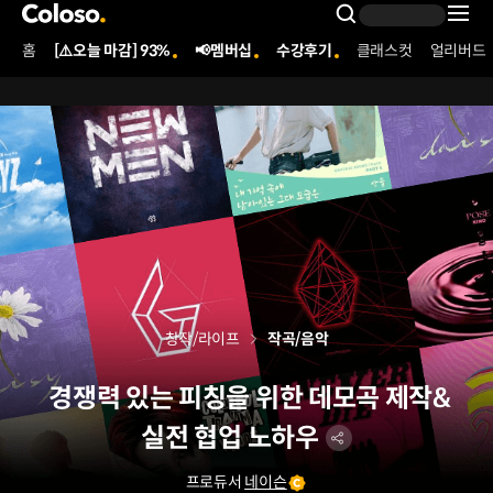
콜로소
Search Inpu
홈
[⚠️오늘 마감] 93%
📢멤버십
수강후기
클래스컷
얼리버드
Coloso Menu
창작/라이프
작곡/음악
경쟁력 있는 피칭을 위한 데모곡 제작&
실전 협업 노하우
프로듀서
네이슨