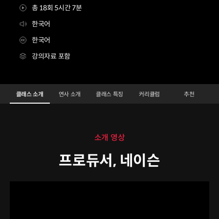
총 18회 5시간 7분
한국어
한국어
강의자료 포함
프로듀서 네이슨
Configuration Information Shortcuts
Details
클래스 소개
연사 소개
클래스 특징
커리큘럼
추천
클래스 소개
소개 영상
프로듀서, 네이슨