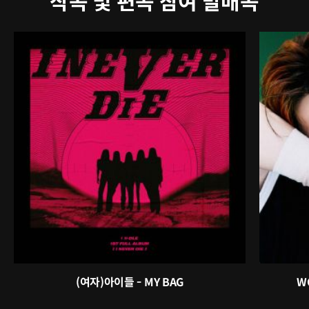
작곡 및 편곡 참여 발매곡
(여자)아이들 - MY BAG
WO