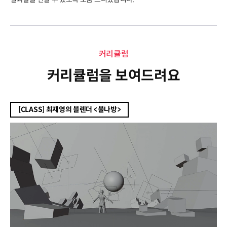
커리큘럼
커리큘럼
커리큘럼을 보여드려요
[CLASS] 최재영의 블렌더 <불나방>