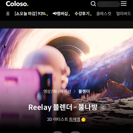
콜로소
Search Inpu
홈
[⚠️오늘 마감] 93%
📢멤버십
수강후기
클래스컷
얼리버드
Coloso Menu
영상/애니메이션
블렌더
Reelay 블렌더 - 불나방
3D 아티스트
최재영