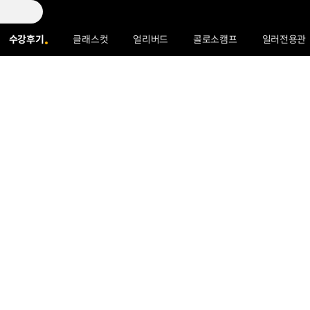
수강후기
클래스컷
얼리버드
콜로소캠프
일러전용관