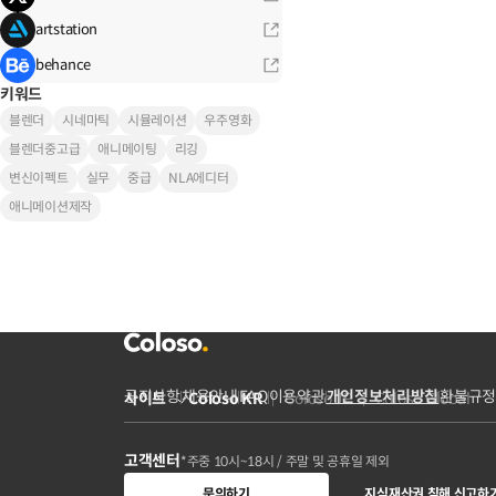
artstation
behance
키워드
블렌더
시네마틱
시뮬레이션
우주영화
블렌더중고급
애니메이팅
리깅
변신이펙트
실무
중급
NLA에디터
애니메이션제작
공지사항
채용안내
FAQ
이용약관
개인정보처리방침
환불규정
사이트
Coloso KR
Coloso JP
Coloso Global
고객센터
*주중 10시~18시 / 주말 및 공휴일 제외
문의하기
지식재산권 침해 신고하