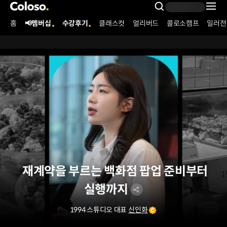
콜로소
Search Inpu
홈
📢멤버십
수강후기
클래스컷
얼리버드
콜로소캠프
일러전
Coloso Menu
재계약을 부르는 백화점 팝업 준비부터
실행까지
1994 스튜디오 대표
신인화