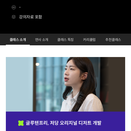
-
강의자료 포함
[Snack] 1994 양과점 신인화
Configuration Information Shortcuts
Details
클래스 소개
연사 소개
클래스 특징
커리큘럼
추천클래스
클래스 소개