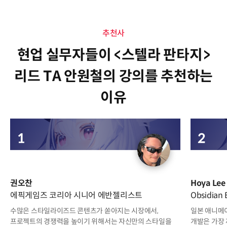
추천사
현업 실무자들이 <스텔라 판타지>
리드 TA 안원철의 강의를 추천하는
이유
권오찬
Hoya Lee
에픽게임즈 코리아 시니어 에반젤리스트
Obsidia
수많은 스타일라이즈드 콘텐츠가 쏟아지는 시장에서,
일본 애니메이
프로젝트의 경쟁력을 높이기 위해서는 자신만의 스타일을
개발은 가장 