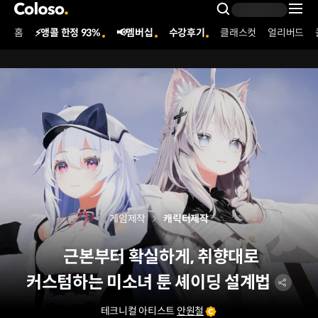
콜로소
Search Inpu
홈
⚡앵콜 한정 93%
📢멤버십
수강후기
클래스컷
얼리버드
Coloso Menu
게임제작
캐릭터제작
근본부터 확실하게, 취향대로
커스텀하는 미소녀 툰 셰이딩 설계법
테크니컬 아티스트
안원철