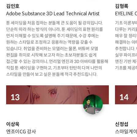
김인호
김형록
Adobe Substance 3D Lead Technical Artist
EYELINE C
툰 셰이딩을 처음 접하는 분들께 큰 도움이 될 강의입니다.
기초 이론부터
단순히 따라 하는 방식이 아니라, 툰 셰이딩의 표현 원리를
다루는 커리
먼저 이해할 수 있도록 설명해 주기 때문에, 수강 후에는
매우 잘 정리
원하는 스타일로 조정하고 응용하는 역량을 갖출 수
해결하는 아
있습니다. 취업을 준비하는 모델러는 물론, 버튜버 모델
추천합니다. 
편집을 취미로 시작해 보고자 하는 초보자분들도 쉽게
실무 파이프
접근할 수 있는 강의이니, 언리얼 엔진과 3D 아바타를 활용해
엔진 기반 제
직접 툰 셰이딩을 구현하고, 기초부터 탄탄히 다져 나만의
기초를 제공
스타일을 만들어 보고 싶은 분들께 적극 추천드립니다.
이상욱
신정섭
엔조이CG 강사
스마일게이