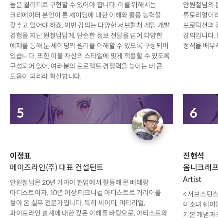
높은 퀄리티로 구현할 수 있어야 합니다. 이를 위해서는
안원철님의 
크리에이터 본인이 툰 셰이딩에 대한 이해와 활용 능력을
튜토리얼이라
갖추고 있어야 하죠. 이번 강의는 다양한 서브컬처 게임 개발
프로덕션의 
경험을 지닌 원철님답게, 단순한 정보 전달을 넘어 다양한
강의입니다. 
예제를 통해 툰 셰이딩의 원리를 이해할 수 있도록 구성되어
정석을 배우
있습니다. 또한 이를 자신의 스타일에 맞게 적용할 수 있도록
구성되어 있어, 여러분의 프로젝트 경쟁력을 높이는 데 큰
도움이 되리라 확신합니다.
이정표
진현석
메이즈라인(주) 대표 컨설턴트
옴니크래프트
Artist
안원철님은 20년 가까이 현업에서 활동해 온 베테랑
아티스트이자, 10년 이상 테크니컬 아티스트로 커리어를
< 서브스턴스
쌓아 온 실무 전문가입니다. 특히 셰이더, 머티리얼,
미소녀 쉐이딩
파이프라인 설계에 대한 깊은 이해를 바탕으로, 아티스트와
기본 개념과