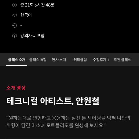
총 21회 6시간 48분
한국어
-
강의자료 포함
테크니컬아티스트 안원철
Configuration Information Shortcuts
Details
클래스 소개
클래스 특징
연사 소개
커리큘럼
수강후기
추천 클래스
1
클래스 소개
소개 영상
테크니컬 아티스트, 안원철
"원하는대로 변형하고 응용하는 실전 툰 셰이딩을 익혀 나만의
취향이 담긴 미소녀 포트폴리오를 완성해 보세요."