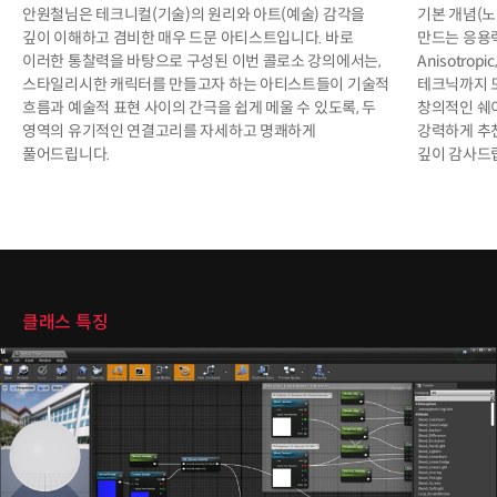
안원철님은 테크니컬(기술)의 원리와 아트(예술) 감각을
기본 개념(노
깊이 이해하고 겸비한 매우 드문 아티스트입니다. 바로
만드는 응용
이러한 통찰력을 바탕으로 구성된 이번 콜로소 강의에서는,
Anisotropi
스타일리시한 캐릭터를 만들고자 하는 아티스트들이 기술적
테크닉까지 
흐름과 예술적 표현 사이의 간극을 쉽게 메울 수 있도록, 두
창의적인 쉐
영역의 유기적인 연결고리를 자세하고 명쾌하게
강력하게 추
풀어드립니다.
깊이 감사드
클래스 특징
클래스 특징