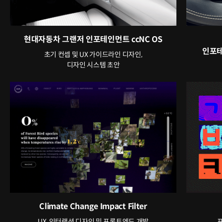
현대자동차 그랜저 인포테인먼트 ccNC OS
인포테
초기 컨셉 및 UX 가이드라인 디자인,
디자인 시스템 초안
Climate Change Impact Filter
UX, 인터랙션 디자인 및 프론트엔드 개발
프