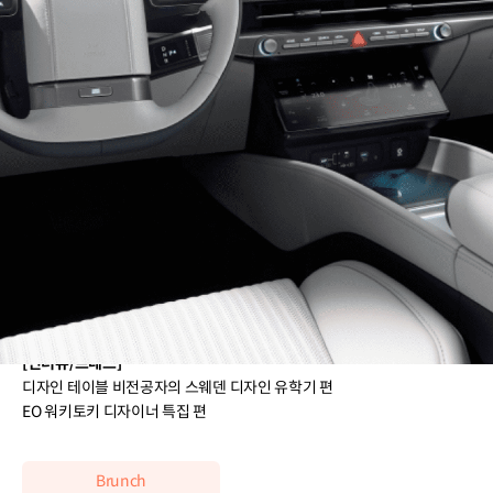
현) QuotaLab Product Design Lead
전) flex Senior Product Designer / Design Chapter Lead
전) 현대자동차 인포테인먼트UX개발팀 연구원
전) 스웨덴 이노베이션 에이전시 Above Interaction Designer
전) 이노션 크리에이티브 알파팀 Creative Developer
이력 더보기
[수상]
레드닷 디자인 어워드 2020
Clio Awards 2017 Bronze
제 35회 제일기획 아이디어 페스티벌 대상
[인터뷰/프레스]
디자인 테이블 비전공자의 스웨덴 디자인 유학기 편
EO 워키토키 디자이너 특집 편
Brunch