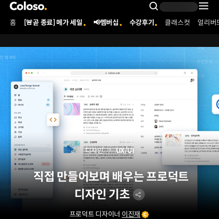
콜로소
Search Inpu
홈
[🚨곧 종료] 메가 세일
📢멤버십
수강후기
클래스컷
얼리버
Coloso Menu
디자인
UX/UI
직접 만들어보며 배우는 프로덕트
디자인 기초
프로덕트 디자이너
이진재