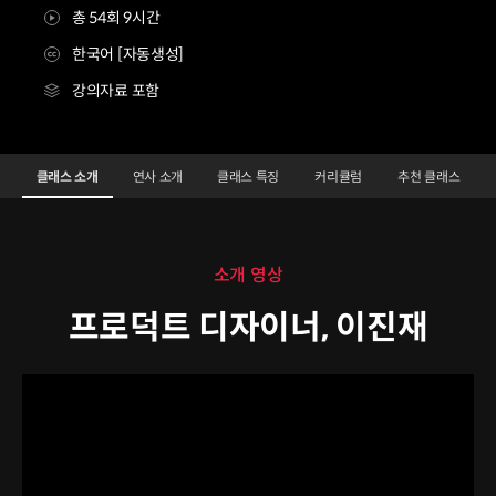
총 54회 9시간
한국어 [자동생성]
강의자료 포함
프로덕트디자이너 이진재
Configuration Information Shortcuts
Details
클래스 소개
연사 소개
클래스 특징
커리큘럼
추천 클래스
클래스 소개
소개 영상
프로덕트 디자이너, 이진재