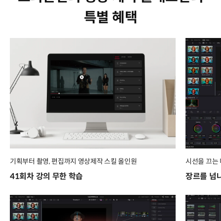
특별 혜택
기획부터 촬영, 편집까지 영상제작 스킬 올인원
시선을 끄는 
41회차 강의 무한 학습
장르를 넘나