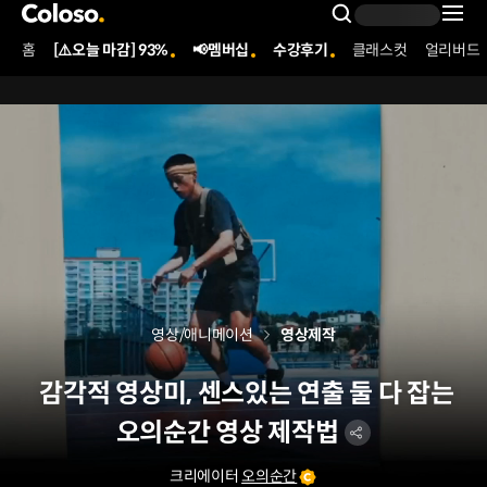
콜로소
Search Inpu
홈
[⚠️오늘 마감] 93%
📢멤버십
수강후기
클래스컷
얼리버드
Coloso Menu
영상/애니메이션
영상제작
감각적 영상미, 센스있는 연출 둘 다 잡는
오의순간 영상 제작법
크리에이터
오의순간