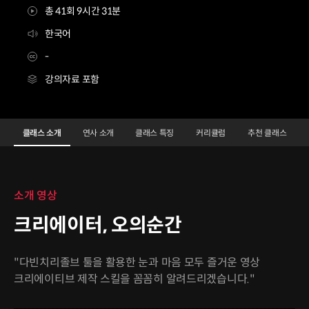
총 41회 9시간 31분
한국어
-
강의자료 포함
크리에이터 오의순간
Configuration Information Shortcuts
Details
클래스 소개
연사 소개
클래스 특징
커리큘럼
추천 클래스
클래스 소개
소개 영상
크리에이터, 오의순간
"다빈치리졸브 툴을 활용한 눈과 마음 모두 즐거운 영상
크리에이티브 제작 스킬을 꼼꼼히 알려드리겠습니다."