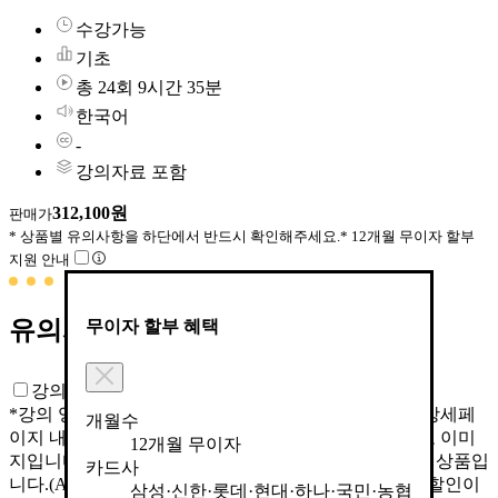
수강가능
기초
총 24회 9시간 35분
한국어
-
강의자료 포함
312,100원
판매가
* 상품별 유의사항을 하단에서 반드시 확인해주세요.
* 12개월 무이자 할부
지원 안내
유의사항
무이자 할부 혜택
무이자 할부 혜택
강의 학습규정
*강의 영상 공개일은 예고 없이 변경될 수 있습니다. *상세페
개월수
개월수
이지 내 일부 이미지는 수강생의 이해를 돕기 위한 참고 이미
12개월 무이자
12개월 무이자
지입니다. * 본 상품은 동영상 형태의 강의를 수강 하는 상품입
카드사
카드사
니다.(ASSET상품 제외) * 상황에 따라 사전 공지 없이 할인이
삼성·신한·롯데·현대·하나·국민·농협
삼성·신한·롯데·현대·하나·국민·농협