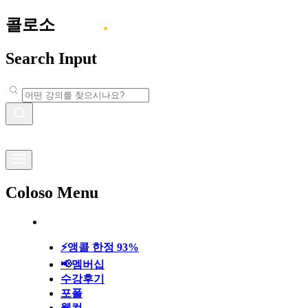
콜로소
Search Input
Coloso Menu
⚡앵콜 한정 93%
📢멤버십
수강후기
포폴
웰컴