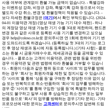
사용 여부에 관계없이 환불 가능 금액이 없습니다. - 특별강좌
는 이벤트성 강좌, 비정규 강좌, 특별기획 강좌 등으로서 이는
별도의 수강 취소, 변경 및 환불정책이 적용될 수 있습니다. -
보다 자세한 환불규정은
[여기]
에서 확인 부탁드립니다. (2024-
04-01 이용약관 개정) [영상 재생 가능 기기 대수 제한] - 하나
의 계정당 영상 재생 가능한 기기 수를 3대로 제한하며, 핸드폰
변경 등과 같은 사유로 등록된 사용 기기를 변경하고 싶으실
경우 help@coloso.co.kr로 문의주시면 연 1회에 한하여 기기 변
경 도와드리도록 하겠습니다. (등록하실 첫 3대의 기기는 로그
인 후 영상 재생과 동시에 자동 등록됩니다.) [기타 사항] - 콜로
소는 환불 시 금융거래수수료, 제세공과금 등을 공제할 수 있
습니다. - 콜로소는 고객이 이용약관, 관련 법령 등을 위반한
경우 이용약관 및 관련 법령에 따라 환불을 거부할 수 있습니
다. - 회원이 다음과 같은 행위 등으로 ‘사이트’의 업무를 방해
하는 경우 ‘회사’는 회원자격을 제한 및 정지시킬 수 있습니다.
① ‘사이트’를 통해 ‘상품 등’을 구매한 후 정당한 이유 없이 상
습 또는 반복적으로 취소∙반품하여 ‘회사’의 업무를 방해하는
경우 ② ‘사이트’를 통해 구입한 ‘상품 등’에 특별한 하자가 없
는데도 불구하고 일부 사용 후 상습적인 취소∙전부 또는 일부
반품 등으로 ‘회사’의 업무를 방해하는 경우 [기타 문의] - 기타
프로모션에 대한 문의는
고객센터
로 문의주시면 답변해 드립