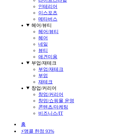
라이프스타일
인테리어
이스포츠
메타버스
헤어/뷰티
헤어/뷰티
헤어
네일
뷰티
애견미용
부업/재테크
부업/재테크
부업
재테크
창업/커리어
창업/커리어
창업/쇼핑몰 운영
콘텐츠/마케팅
비즈니스/IT
홈
⚡앵콜 한정 93%