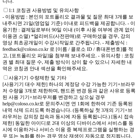
니다.
1:1 코칭권 사용방법 및 유의사항
- 이용방법 : 본인의 포트폴리오 결과물 및 질문 최대 3개를 보
내주시면 21일(영업일 기준) 이내로 피드백을 제공합니다. - 이
용기한 : 결제일로부터 90일 이내 (이후 사용 여부에 관계 없이
이용권 소멸) *얼리버드(사전판매)로 구매하셨을 경우, 강의
영상 최초공개일이 수강시작일로 간주됩니다. - 제출방식 :
feedback@coloso.co.kr 로 [이름 / 콜로소 ID / 휴대폰번호]를 적
고, [포트폴리오 파일]을 첨부해 보내주세요. - 유의사항 : 코칭
권 별 최대 질문 수, 제출 방식이 상이 할 수 있으니 자세한 내
역은 코칭권 안내 섹션을 확인해주세요.
사용기기 수량제한 및 기타
[사용기기 대수 제한] 하나의 계정당 수강 가능한 기기+브라우
저 수량을 3개로 제한하며, 핸드폰 변경 등과 같은 사유로 등록
된 사용 기기+브라우저를 변경하고 싶으실 경우
help@coloso.co.kr로 문의주시면 연 1회에 한하여 기존 등록된
내역 삭제 드리도록 하겠습니다. (등록하실 첫 3개의 기기+브
라우저는 강의장 접속과 동시에 자동 등록됩니다.) [동시 접속
제한] 동일한 아이디로 2대 이상의 디바이스에서 서비스를 동
시에 이용하거나 서비스 이용 중 복제프로그램을 실행하는 경
우 또는 녹화를 하는 경우 영상 재생이 자동으로 정지됩니다.