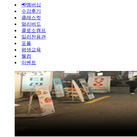
📢멤버십
수강후기
클래스컷
얼리버드
콜로소캠프
일러전용관
포폴
평생교육
웰컴
이벤트