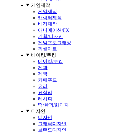
게임제작
게임제작
캐릭터제작
배경제작
애니메이션/FX
기획/디자인
게임프로그래밍
픽셀아트
베이킹/쿠킹
베이킹/쿠킹
제과
제빵
카페푸드
요리
요식업
레시피
떡/한과/화과자
디자인
디자인
그래픽디자인
브랜드디자인