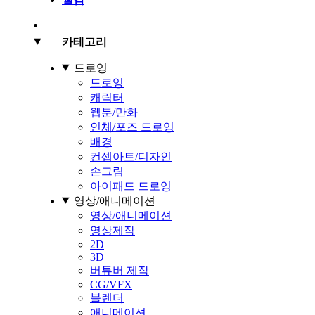
카테고리
드로잉
드로잉
캐릭터
웹툰/만화
인체/포즈 드로잉
배경
컨셉아트/디자인
손그림
아이패드 드로잉
영상/애니메이션
영상/애니메이션
영상제작
2D
3D
버튜버 제작
CG/VFX
블렌더
애니메이션