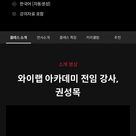
한국어 [자동생성]
강의자료 포함
와이랩 아카데미 전임 강사 권성목
Configuration Information Shortcuts
Details
클래스 소개
연사소개
클래스 특징
커리큘럼
추천
클래스 소개
소개 영상
와이랩 아카데미 전임 강사,
권성목