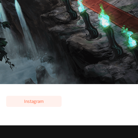
현) 와이랩 웹툰 아카데미 전임 강사
이력 더보기
전) 네이버 웹툰 <신암행어사> 전화수 컬러 작업
네이버 웹툰 <아일랜드> 2부 컬러 작업
네이버 웹툰 <캉타우> 컬러 작업
네이버 웹툰 <하우스 키퍼> 시즌2 컬러 디렉터
네이버 웹툰 <참교육> 컬러 매니저
카카오페이지 <천룡팔부> 채색 작업
그 외 신작 웹툰 작품 컬러 작업 및 자문 다수
Instagram
클래스 특징