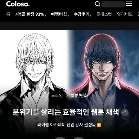
콜로소
Search Inpu
홈
⚡앵콜 한정 93%
📢멤버십
수강후기
클래스컷
얼리버드
Coloso Menu
드로잉
웹툰/만화
분위기를 살리는 효율적인 웹툰 채색
와이랩 아카데미 전임 강사
권성목