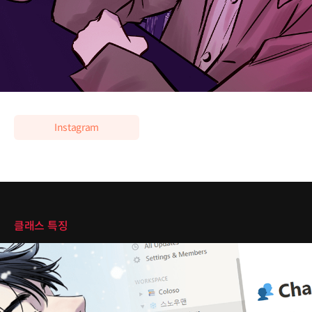
이력 더보기
[대표작]
2020~2022 레진코믹스 <스노우맨> (완결)
2018~2020 레진코믹스 <갈매기와 밀렵꾼> (완결)
2016~2017 레진코믹스 <속죄캠프> (완결)
Instagram
클래스 특징
클래스 특징