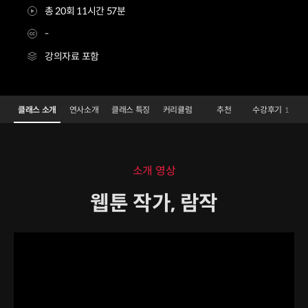
총 20회 11시간 57분
-
강의자료 포함
웹툰작가 람작
Configuration Information Shortcuts
Details
클래스 소개
연사소개
클래스 특징
커리큘럼
추천
수강후기
1
클래스 소개
소개 영상
웹툰 작가, 람작