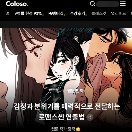
콜로소
Search Inpu
홈
⚡앵콜 한정 93%
📢멤버십
수강후기
클래스컷
얼리버드
Coloso Menu
드로잉
웹툰/만화
감정과 분위기를 매력적으로 전달하는
로맨스씬 연출법
웹툰 작가
람작