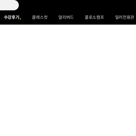
수강후기
클래스컷
얼리버드
콜로소캠프
일러전용관