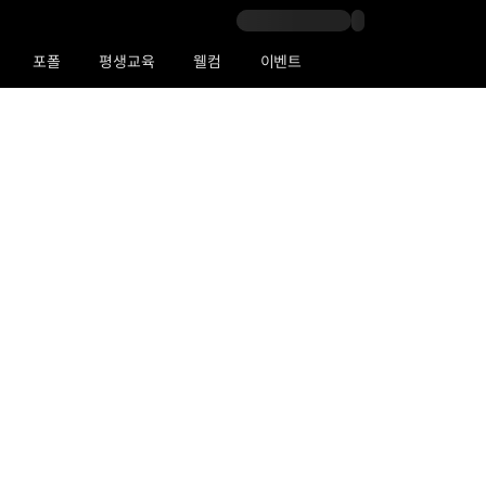
포폴
평생교육
웰컴
이벤트