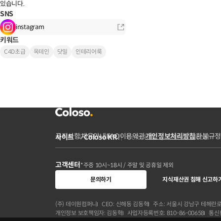
있습니다.
SNS
instagram
키워드
C4D초급
옥테인
닷밀
인테리어룩
공지사항
채용안내
FAQ
이용약관
개인정보처리방침
환불규정
사이트
Coloso KR
Coloso JP
Coloso Global
고객센터
*주중 10시~18시 / 주말 및 공휴일 제외
문의하기
지식재산권 침해 신고하
(주) 데이원컴퍼니
CEO: 신해동 김동혁
주소: 서울시 강남구 테헤란로 
개인정보 보호책임자: 김동혁
사업자등록번호: 810-86-00658
통신판