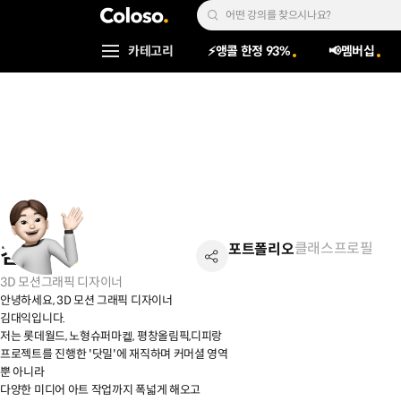
콜로소
Search Input
카테고리
⚡앵콜 한정 93%
📢멤버십
Coloso Menu
클래스
프로필
포트폴리오
김대익
3D 모션그래픽 디자이너
안녕하세요, 3D 모션 그래픽 디자이너
김대익입니다.
저는 롯데월드, 노형슈퍼마켙, 평창올림픽,디피랑
프로젝트를 진행한 '닷밀'에 재직하며 커머셜 영역
뿐 아니라
다양한 미디어 아트 작업까지 폭넓게 해오고