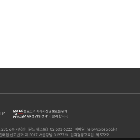
콜로소의 지식재산권 보호를 위해
기
이 함께 합니다.
231, 6층 7층(센터필드 웨스트)
02-501-6222
이메일: help@coloso.co.kr
매업 신고번호: 제 2017-서울강남-01977호
원격평생교육원: 제 572호