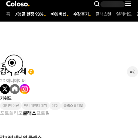
콜로소
Search Inpu
홈
⚡앵콜 한정 93%
📢멤버십
수강후기
클래스컷
얼리버드
Coloso Menu
감자만세
2D 애니메이터
키워드
애니메이션
애니메이터데뷔
데뷔
클립스튜디오
포트폴리오
프로필
클래스
감자만세님의 클래스