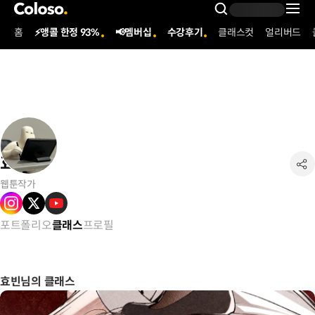
콜로소
Search Inpu
홈
⚡앵콜 한정 93%
📢멤버십
수강후기
클래스컷
얼리버드
Coloso Menu
효빈
웹툰작가
포트폴리오
프로필
클래스
효빈님의 클래스