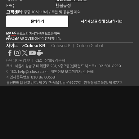
FAQ
환불규정
고객센터
*주중 10시~18시 / 주말 및 공휴일 제외
문의하기
지식재산권 침해 신고하기
콜로소의 지식재산권 보호를 위해
이 함께 합니다.
사이트
Coloso KR
Coloso JP
Coloso Global
(주) 데이원컴퍼니
CEO: 신해동 김동혁
주소: 서울시 강남구 테헤란로 231, 6층 7층(센터필드 웨스트)
02-501-6222
이메일: help@coloso.co.kr
개인정보 보호책임자: 김동혁
사업자등록번호: 810-86-00658
통신판매업 신고번호: 제 2017-서울강남-01977호
원격평생교육원: 제 572호